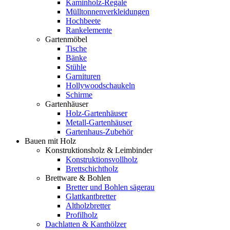
Kaminholz-Regale
Mülltonnenverkleidungen
Hochbeete
Rankelemente
Gartenmöbel
Tische
Bänke
Stühle
Garnituren
Hollywoodschaukeln
Schirme
Gartenhäuser
Holz-Gartenhäuser
Metall-Gartenhäuser
Gartenhaus-Zubehör
Bauen mit Holz
Konstruktionsholz & Leimbinder
Konstruktionsvollholz
Brettschichtholz
Brettware & Bohlen
Bretter und Bohlen sägerau
Glattkantbretter
Altholzbretter
Profilholz
Dachlatten & Kanthölzer