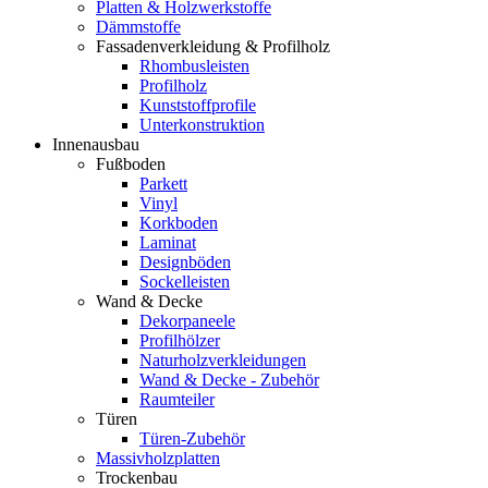
Platten & Holzwerkstoffe
Dämmstoffe
Fassadenverkleidung & Profilholz
Rhombusleisten
Profilholz
Kunststoffprofile
Unterkonstruktion
Innenausbau
Fußboden
Parkett
Vinyl
Korkboden
Laminat
Designböden
Sockelleisten
Wand & Decke
Dekorpaneele
Profilhölzer
Naturholzverkleidungen
Wand & Decke - Zubehör
Raumteiler
Türen
Türen-Zubehör
Massivholzplatten
Trockenbau