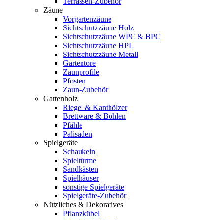
Terrassen-Zubehör
Zäune
Vorgartenzäune
Sichtschutzzäune Holz
Sichtschutzzäune WPC & BPC
Sichtschutzzäune HPL
Sichtschutzzäune Metall
Gartentore
Zaunprofile
Pfosten
Zaun-Zubehör
Gartenholz
Riegel & Kanthölzer
Brettware & Bohlen
Pfähle
Palisaden
Spielgeräte
Schaukeln
Spieltürme
Sandkästen
Spielhäuser
sonstige Spielgeräte
Spielgeräte-Zubehör
Nützliches & Dekoratives
Pflanzkübel