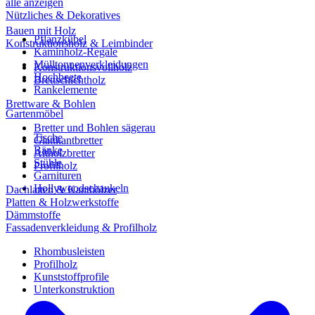
alle anzeigen
Nützliches & Dekoratives
Bauen mit Holz
Pflanzkübel
Konstruktionsholz & Leimbinder
Kaminholz-Regale
Mülltonnenverkleidungen
Konstruktionsvollholz
Hochbeete
Brettschichtholz
Rankelemente
Brettware & Bohlen
Gartenmöbel
Bretter und Bohlen sägerau
Tische
Glattkantbretter
Bänke
Altholzbretter
Stühle
Profilholz
Garnituren
Hollywoodschaukeln
Dachlatten & Kanthölzer
Platten & Holzwerkstoffe
Dämmstoffe
Fassadenverkleidung & Profilholz
Rhombusleisten
Profilholz
Kunststoffprofile
Unterkonstruktion