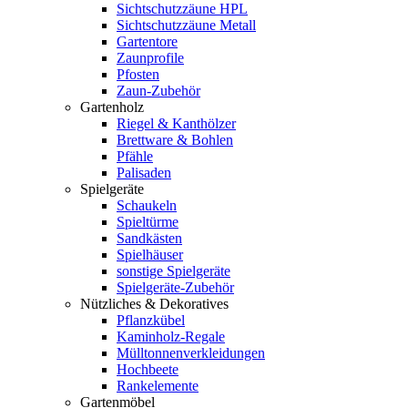
Sichtschutzzäune HPL
Sichtschutzzäune Metall
Gartentore
Zaunprofile
Pfosten
Zaun-Zubehör
Gartenholz
Riegel & Kanthölzer
Brettware & Bohlen
Pfähle
Palisaden
Spielgeräte
Schaukeln
Spieltürme
Sandkästen
Spielhäuser
sonstige Spielgeräte
Spielgeräte-Zubehör
Nützliches & Dekoratives
Pflanzkübel
Kaminholz-Regale
Mülltonnenverkleidungen
Hochbeete
Rankelemente
Gartenmöbel