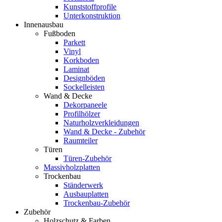
Kunststoffprofile
Unterkonstruktion
Innenausbau
Fußboden
Parkett
Vinyl
Korkboden
Laminat
Designböden
Sockelleisten
Wand & Decke
Dekorpaneele
Profilhölzer
Naturholzverkleidungen
Wand & Decke - Zubehör
Raumteiler
Türen
Türen-Zubehör
Massivholzplatten
Trockenbau
Ständerwerk
Ausbauplatten
Trockenbau-Zubehör
Zubehör
Holzschutz & Farben