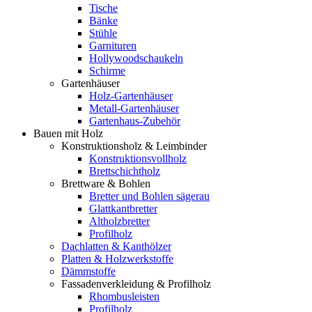
Tische
Bänke
Stühle
Garnituren
Hollywoodschaukeln
Schirme
Gartenhäuser
Holz-Gartenhäuser
Metall-Gartenhäuser
Gartenhaus-Zubehör
Bauen mit Holz
Konstruktionsholz & Leimbinder
Konstruktionsvollholz
Brettschichtholz
Brettware & Bohlen
Bretter und Bohlen sägerau
Glattkantbretter
Altholzbretter
Profilholz
Dachlatten & Kanthölzer
Platten & Holzwerkstoffe
Dämmstoffe
Fassadenverkleidung & Profilholz
Rhombusleisten
Profilholz