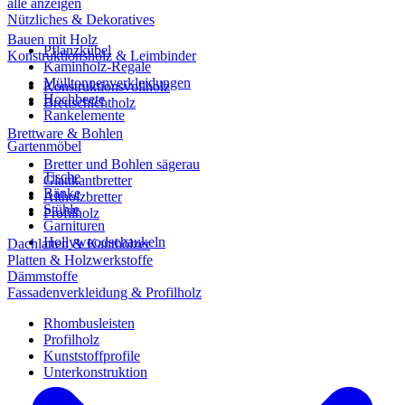
alle anzeigen
Nützliches & Dekoratives
Bauen mit Holz
Pflanzkübel
Konstruktionsholz & Leimbinder
Kaminholz-Regale
Mülltonnenverkleidungen
Konstruktionsvollholz
Hochbeete
Brettschichtholz
Rankelemente
Brettware & Bohlen
Gartenmöbel
Bretter und Bohlen sägerau
Tische
Glattkantbretter
Bänke
Altholzbretter
Stühle
Profilholz
Garnituren
Hollywoodschaukeln
Dachlatten & Kanthölzer
Platten & Holzwerkstoffe
Dämmstoffe
Fassadenverkleidung & Profilholz
Rhombusleisten
Profilholz
Kunststoffprofile
Unterkonstruktion