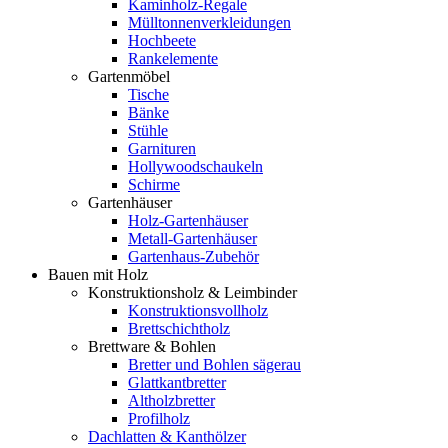
Kaminholz-Regale
Mülltonnenverkleidungen
Hochbeete
Rankelemente
Gartenmöbel
Tische
Bänke
Stühle
Garnituren
Hollywoodschaukeln
Schirme
Gartenhäuser
Holz-Gartenhäuser
Metall-Gartenhäuser
Gartenhaus-Zubehör
Bauen mit Holz
Konstruktionsholz & Leimbinder
Konstruktionsvollholz
Brettschichtholz
Brettware & Bohlen
Bretter und Bohlen sägerau
Glattkantbretter
Altholzbretter
Profilholz
Dachlatten & Kanthölzer