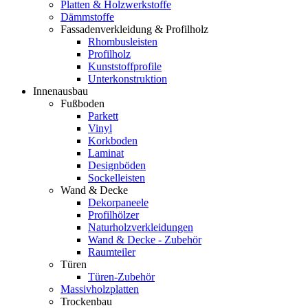
Platten & Holzwerkstoffe
Dämmstoffe
Fassadenverkleidung & Profilholz
Rhombusleisten
Profilholz
Kunststoffprofile
Unterkonstruktion
Innenausbau
Fußboden
Parkett
Vinyl
Korkboden
Laminat
Designböden
Sockelleisten
Wand & Decke
Dekorpaneele
Profilhölzer
Naturholzverkleidungen
Wand & Decke - Zubehör
Raumteiler
Türen
Türen-Zubehör
Massivholzplatten
Trockenbau