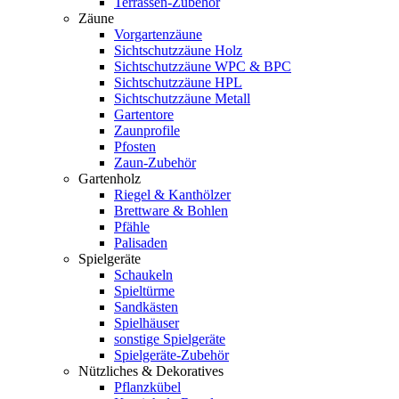
Terrassen-Zubehör
Zäune
Vorgartenzäune
Sichtschutzzäune Holz
Sichtschutzzäune WPC & BPC
Sichtschutzzäune HPL
Sichtschutzzäune Metall
Gartentore
Zaunprofile
Pfosten
Zaun-Zubehör
Gartenholz
Riegel & Kanthölzer
Brettware & Bohlen
Pfähle
Palisaden
Spielgeräte
Schaukeln
Spieltürme
Sandkästen
Spielhäuser
sonstige Spielgeräte
Spielgeräte-Zubehör
Nützliches & Dekoratives
Pflanzkübel