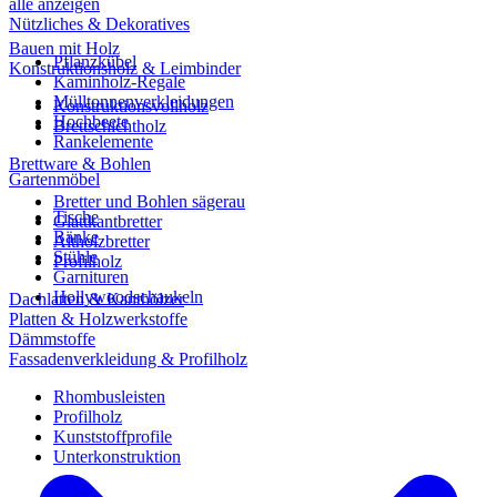
alle anzeigen
Nützliches & Dekoratives
Bauen mit Holz
Pflanzkübel
Konstruktionsholz & Leimbinder
Kaminholz-Regale
Mülltonnenverkleidungen
Konstruktionsvollholz
Hochbeete
Brettschichtholz
Rankelemente
Brettware & Bohlen
Gartenmöbel
Bretter und Bohlen sägerau
Tische
Glattkantbretter
Bänke
Altholzbretter
Stühle
Profilholz
Garnituren
Hollywoodschaukeln
Dachlatten & Kanthölzer
Platten & Holzwerkstoffe
Dämmstoffe
Fassadenverkleidung & Profilholz
Rhombusleisten
Profilholz
Kunststoffprofile
Unterkonstruktion