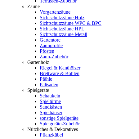
Terrassen-Zubehör
Zäune
Vorgartenzäune
Sichtschutzzäune Holz
Sichtschutzzäune WPC & BPC
Sichtschutzzäune HPL
Sichtschutzzäune Metall
Gartentore
Zaunprofile
Pfosten
Zaun-Zubehör
Gartenholz
Riegel & Kanthölzer
Brettware & Bohlen
Pfähle
Palisaden
Spielgeräte
Schaukeln
Spieltürme
Sandkästen
Spielhäuser
sonstige Spielgeräte
Spielgeräte-Zubehör
Nützliches & Dekoratives
Pflanzkübel