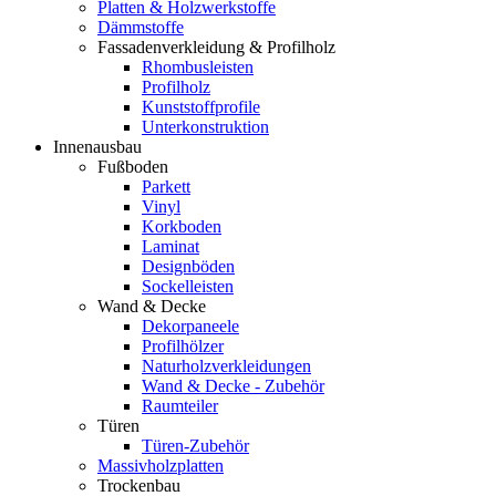
Platten & Holzwerkstoffe
Dämmstoffe
Fassadenverkleidung & Profilholz
Rhombusleisten
Profilholz
Kunststoffprofile
Unterkonstruktion
Innenausbau
Fußboden
Parkett
Vinyl
Korkboden
Laminat
Designböden
Sockelleisten
Wand & Decke
Dekorpaneele
Profilhölzer
Naturholzverkleidungen
Wand & Decke - Zubehör
Raumteiler
Türen
Türen-Zubehör
Massivholzplatten
Trockenbau