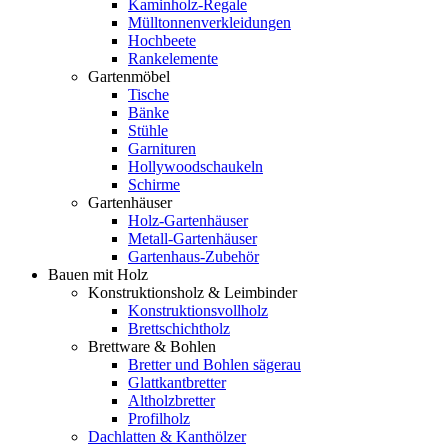
Kaminholz-Regale
Mülltonnenverkleidungen
Hochbeete
Rankelemente
Gartenmöbel
Tische
Bänke
Stühle
Garnituren
Hollywoodschaukeln
Schirme
Gartenhäuser
Holz-Gartenhäuser
Metall-Gartenhäuser
Gartenhaus-Zubehör
Bauen mit Holz
Konstruktionsholz & Leimbinder
Konstruktionsvollholz
Brettschichtholz
Brettware & Bohlen
Bretter und Bohlen sägerau
Glattkantbretter
Altholzbretter
Profilholz
Dachlatten & Kanthölzer