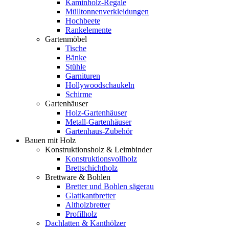
Kaminholz-Regale
Mülltonnenverkleidungen
Hochbeete
Rankelemente
Gartenmöbel
Tische
Bänke
Stühle
Garnituren
Hollywoodschaukeln
Schirme
Gartenhäuser
Holz-Gartenhäuser
Metall-Gartenhäuser
Gartenhaus-Zubehör
Bauen mit Holz
Konstruktionsholz & Leimbinder
Konstruktionsvollholz
Brettschichtholz
Brettware & Bohlen
Bretter und Bohlen sägerau
Glattkantbretter
Altholzbretter
Profilholz
Dachlatten & Kanthölzer