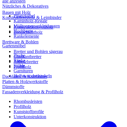
alle anzeigen
Nützliches & Dekoratives
Bauen mit Holz
Pflanzkübel
Konstruktionsholz & Leimbinder
Kaminholz-Regale
Mülltonnenverkleidungen
Konstruktionsvollholz
Hochbeete
Brettschichtholz
Rankelemente
Brettware & Bohlen
Gartenmöbel
Bretter und Bohlen sägerau
Tische
Glattkantbretter
Bänke
Altholzbretter
Stühle
Profilholz
Garnituren
Hollywoodschaukeln
Dachlatten & Kanthölzer
Platten & Holzwerkstoffe
Dämmstoffe
Fassadenverkleidung & Profilholz
Rhombusleisten
Profilholz
Kunststoffprofile
Unterkonstruktion