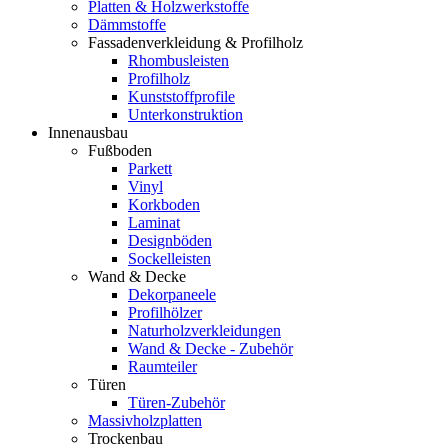
Platten & Holzwerkstoffe
Dämmstoffe
Fassadenverkleidung & Profilholz
Rhombusleisten
Profilholz
Kunststoffprofile
Unterkonstruktion
Innenausbau
Fußboden
Parkett
Vinyl
Korkboden
Laminat
Designböden
Sockelleisten
Wand & Decke
Dekorpaneele
Profilhölzer
Naturholzverkleidungen
Wand & Decke - Zubehör
Raumteiler
Türen
Türen-Zubehör
Massivholzplatten
Trockenbau