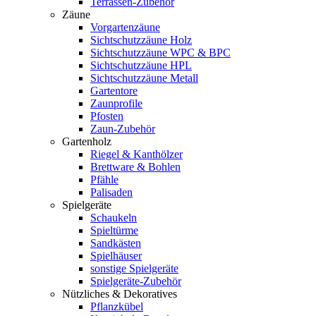
Terrassen-Zubehör
Zäune
Vorgartenzäune
Sichtschutzzäune Holz
Sichtschutzzäune WPC & BPC
Sichtschutzzäune HPL
Sichtschutzzäune Metall
Gartentore
Zaunprofile
Pfosten
Zaun-Zubehör
Gartenholz
Riegel & Kanthölzer
Brettware & Bohlen
Pfähle
Palisaden
Spielgeräte
Schaukeln
Spieltürme
Sandkästen
Spielhäuser
sonstige Spielgeräte
Spielgeräte-Zubehör
Nützliches & Dekoratives
Pflanzkübel