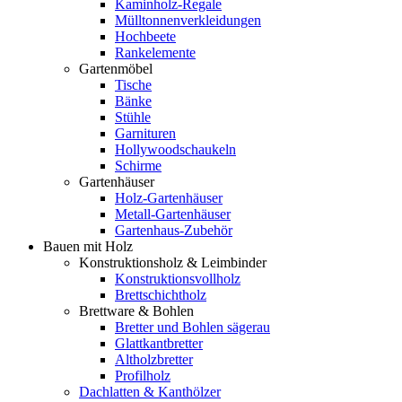
Kaminholz-Regale
Mülltonnenverkleidungen
Hochbeete
Rankelemente
Gartenmöbel
Tische
Bänke
Stühle
Garnituren
Hollywoodschaukeln
Schirme
Gartenhäuser
Holz-Gartenhäuser
Metall-Gartenhäuser
Gartenhaus-Zubehör
Bauen mit Holz
Konstruktionsholz & Leimbinder
Konstruktionsvollholz
Brettschichtholz
Brettware & Bohlen
Bretter und Bohlen sägerau
Glattkantbretter
Altholzbretter
Profilholz
Dachlatten & Kanthölzer