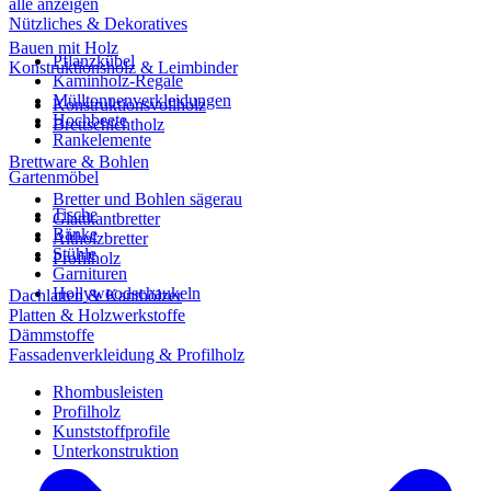
alle anzeigen
Nützliches & Dekoratives
Bauen mit Holz
Pflanzkübel
Konstruktionsholz & Leimbinder
Kaminholz-Regale
Mülltonnenverkleidungen
Konstruktionsvollholz
Hochbeete
Brettschichtholz
Rankelemente
Brettware & Bohlen
Gartenmöbel
Bretter und Bohlen sägerau
Tische
Glattkantbretter
Bänke
Altholzbretter
Stühle
Profilholz
Garnituren
Hollywoodschaukeln
Dachlatten & Kanthölzer
Platten & Holzwerkstoffe
Dämmstoffe
Fassadenverkleidung & Profilholz
Rhombusleisten
Profilholz
Kunststoffprofile
Unterkonstruktion