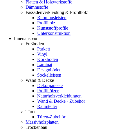
Platten & Holzwerkstoffe
Dämmstoffe
Fassadenverkleidung & Profilholz
Rhombusleisten
Profilholz
Kunststoffprofile
Unterkonstruktion
Innenausbau
Fußboden
Parkett
Vinyl
Korkboden
Laminat
Designböden
Sockelleisten
Wand & Decke
Dekorpaneele
Profilhölzer
Naturholzverkleidungen
Wand & Decke - Zubehör
Raumteiler
Türen
Türen-Zubehör
Massivholzplatten
Trockenbau