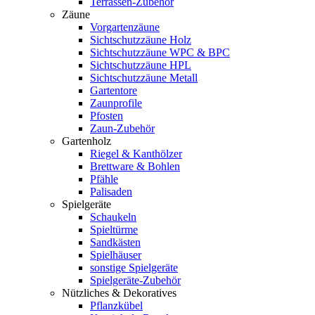
Terrassen-Zubehör
Zäune
Vorgartenzäune
Sichtschutzzäune Holz
Sichtschutzzäune WPC & BPC
Sichtschutzzäune HPL
Sichtschutzzäune Metall
Gartentore
Zaunprofile
Pfosten
Zaun-Zubehör
Gartenholz
Riegel & Kanthölzer
Brettware & Bohlen
Pfähle
Palisaden
Spielgeräte
Schaukeln
Spieltürme
Sandkästen
Spielhäuser
sonstige Spielgeräte
Spielgeräte-Zubehör
Nützliches & Dekoratives
Pflanzkübel