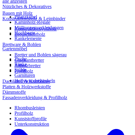
alle anzeigen
Nützliches & Dekoratives
Bauen mit Holz
Pflanzkübel
Konstruktionsholz & Leimbinder
Kaminholz-Regale
Mülltonnenverkleidungen
Konstruktionsvollholz
Hochbeete
Brettschichtholz
Rankelemente
Brettware & Bohlen
Gartenmöbel
Bretter und Bohlen sägerau
Tische
Glattkantbretter
Bänke
Altholzbretter
Stühle
Profilholz
Garnituren
Hollywoodschaukeln
Dachlatten & Kanthölzer
Platten & Holzwerkstoffe
Dämmstoffe
Fassadenverkleidung & Profilholz
Rhombusleisten
Profilholz
Kunststoffprofile
Unterkonstruktion