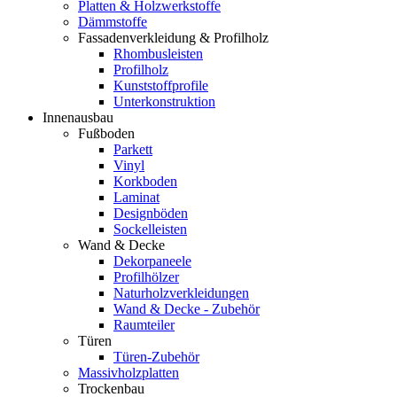
Platten & Holzwerkstoffe
Dämmstoffe
Fassadenverkleidung & Profilholz
Rhombusleisten
Profilholz
Kunststoffprofile
Unterkonstruktion
Innenausbau
Fußboden
Parkett
Vinyl
Korkboden
Laminat
Designböden
Sockelleisten
Wand & Decke
Dekorpaneele
Profilhölzer
Naturholzverkleidungen
Wand & Decke - Zubehör
Raumteiler
Türen
Türen-Zubehör
Massivholzplatten
Trockenbau