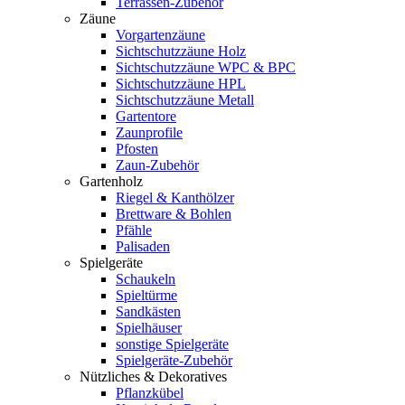
Terrassen-Zubehör
Zäune
Vorgartenzäune
Sichtschutzzäune Holz
Sichtschutzzäune WPC & BPC
Sichtschutzzäune HPL
Sichtschutzzäune Metall
Gartentore
Zaunprofile
Pfosten
Zaun-Zubehör
Gartenholz
Riegel & Kanthölzer
Brettware & Bohlen
Pfähle
Palisaden
Spielgeräte
Schaukeln
Spieltürme
Sandkästen
Spielhäuser
sonstige Spielgeräte
Spielgeräte-Zubehör
Nützliches & Dekoratives
Pflanzkübel