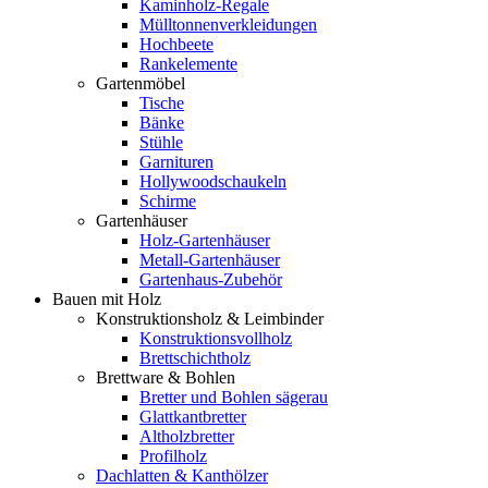
Kaminholz-Regale
Mülltonnenverkleidungen
Hochbeete
Rankelemente
Gartenmöbel
Tische
Bänke
Stühle
Garnituren
Hollywoodschaukeln
Schirme
Gartenhäuser
Holz-Gartenhäuser
Metall-Gartenhäuser
Gartenhaus-Zubehör
Bauen mit Holz
Konstruktionsholz & Leimbinder
Konstruktionsvollholz
Brettschichtholz
Brettware & Bohlen
Bretter und Bohlen sägerau
Glattkantbretter
Altholzbretter
Profilholz
Dachlatten & Kanthölzer