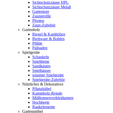
Sichtschutzzäune HPL
Sichtschutzzäune Metall
Gartentore
Zaunprofile
Pfosten
Zaun-Zubehör
Gartenholz
Riegel & Kanthölzer
Brettware & Bohlen
Pfähle
Palisaden
Spielgeräte
Schaukeln
Spieltürme
Sandkästen
Spielhäuser
sonstige Spielgeräte
Spielgeräte-Zubehör
Nützliches & Dekoratives
Pflanzkübel
Kaminholz-Regale
Mülltonnenverkleidungen
Hochbeete
Rankelemente
Gartenmöbel