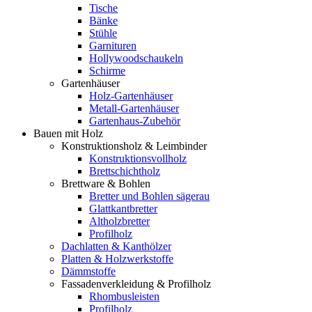
Tische
Bänke
Stühle
Garnituren
Hollywoodschaukeln
Schirme
Gartenhäuser
Holz-Gartenhäuser
Metall-Gartenhäuser
Gartenhaus-Zubehör
Bauen mit Holz
Konstruktionsholz & Leimbinder
Konstruktionsvollholz
Brettschichtholz
Brettware & Bohlen
Bretter und Bohlen sägerau
Glattkantbretter
Altholzbretter
Profilholz
Dachlatten & Kanthölzer
Platten & Holzwerkstoffe
Dämmstoffe
Fassadenverkleidung & Profilholz
Rhombusleisten
Profilholz