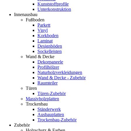
Kunststoffprofile
Unterkonstruktion
Innenausbau
Fußboden
Parkett
Vinyl
Korkboden
Laminat
Designböden
Sockelleisten
Wand & Decke
Dekorpaneele
Profilhölzer
Naturholzverkleidungen
Wand & Decke - Zubehör
Raumteiler
Türen
Türen-Zubehör
Massivholzplatten
Trockenbau
Ständerwerk
Ausbauplatten
Trockenbau-Zubehör
Zubehör
Holzschutz & Farben