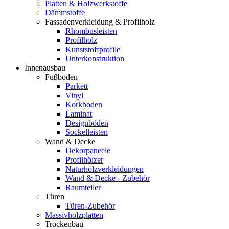
Platten & Holzwerkstoffe
Dämmstoffe
Fassadenverkleidung & Profilholz
Rhombusleisten
Profilholz
Kunststoffprofile
Unterkonstruktion
Innenausbau
Fußboden
Parkett
Vinyl
Korkboden
Laminat
Designböden
Sockelleisten
Wand & Decke
Dekorpaneele
Profilhölzer
Naturholzverkleidungen
Wand & Decke - Zubehör
Raumteiler
Türen
Türen-Zubehör
Massivholzplatten
Trockenbau