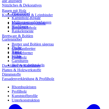
alle anzeigen
Nützliches & Dekoratives
Bauen mit Holz
Pflanzkübel
Konstruktionsholz & Leimbinder
Kaminholz-Regale
Mülltonnenverkleidungen
Konstruktionsvollholz
Hochbeete
Brettschichtholz
Rankelemente
Brettware & Bohlen
Gartenmöbel
Bretter und Bohlen sägerau
Tische
Glattkantbretter
Bänke
Altholzbretter
Stühle
Profilholz
Garnituren
Hollywoodschaukeln
Dachlatten & Kanthölzer
Platten & Holzwerkstoffe
Dämmstoffe
Fassadenverkleidung & Profilholz
Rhombusleisten
Profilholz
Kunststoffprofile
Unterkonstruktion