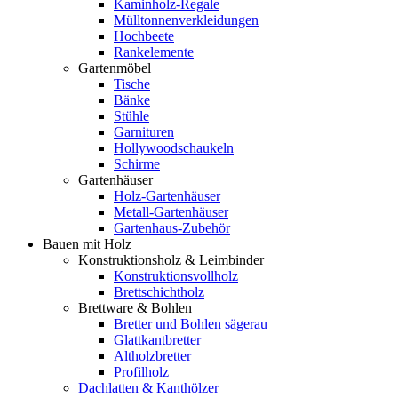
Kaminholz-Regale
Mülltonnenverkleidungen
Hochbeete
Rankelemente
Gartenmöbel
Tische
Bänke
Stühle
Garnituren
Hollywoodschaukeln
Schirme
Gartenhäuser
Holz-Gartenhäuser
Metall-Gartenhäuser
Gartenhaus-Zubehör
Bauen mit Holz
Konstruktionsholz & Leimbinder
Konstruktionsvollholz
Brettschichtholz
Brettware & Bohlen
Bretter und Bohlen sägerau
Glattkantbretter
Altholzbretter
Profilholz
Dachlatten & Kanthölzer