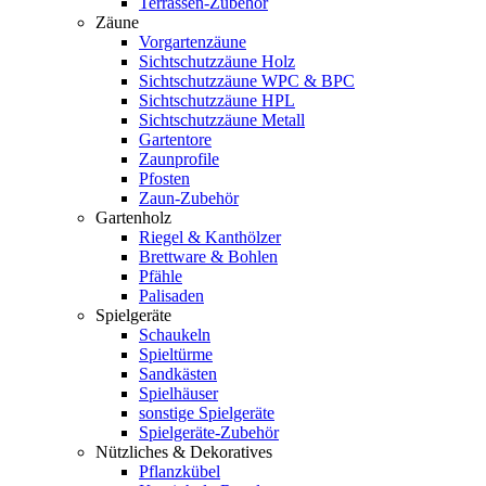
Terrassen-Zubehör
Zäune
Vorgartenzäune
Sichtschutzzäune Holz
Sichtschutzzäune WPC & BPC
Sichtschutzzäune HPL
Sichtschutzzäune Metall
Gartentore
Zaunprofile
Pfosten
Zaun-Zubehör
Gartenholz
Riegel & Kanthölzer
Brettware & Bohlen
Pfähle
Palisaden
Spielgeräte
Schaukeln
Spieltürme
Sandkästen
Spielhäuser
sonstige Spielgeräte
Spielgeräte-Zubehör
Nützliches & Dekoratives
Pflanzkübel