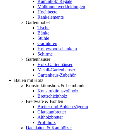
Kaminholz-Regale
Mülltonnenverkleidungen
Hochbeete
Rankelemente
Gartenmöbel
Tische
Bänke
Stühle
Garnituren
Hollywoodschaukeln
Schirme
Gartenhäuser
Holz-Gartenhäuser
Metall-Gartenhäuser
Gartenhaus-Zubehör
Bauen mit Holz
Konstruktionsholz & Leimbinder
Konstruktionsvollholz
Brettschichtholz
Brettware & Bohlen
Bretter und Bohlen sägerau
Glattkantbretter
Altholzbretter
Profilholz
Dachlatten & Kanthölzer