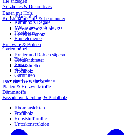
alle anzeigen
Nützliches & Dekoratives
Bauen mit Holz
Pflanzkübel
Konstruktionsholz & Leimbinder
Kaminholz-Regale
Mülltonnenverkleidungen
Konstruktionsvollholz
Hochbeete
Brettschichtholz
Rankelemente
Brettware & Bohlen
Gartenmöbel
Bretter und Bohlen sägerau
Tische
Glattkantbretter
Bänke
Altholzbretter
Stühle
Profilholz
Garnituren
Hollywoodschaukeln
Dachlatten & Kanthölzer
Platten & Holzwerkstoffe
Dämmstoffe
Fassadenverkleidung & Profilholz
Rhombusleisten
Profilholz
Kunststoffprofile
Unterkonstruktion