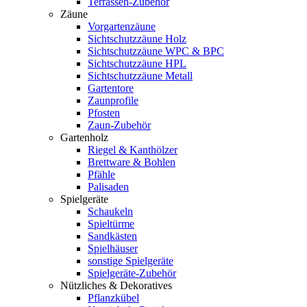
Terrassen-Zubehör
Zäune
Vorgartenzäune
Sichtschutzzäune Holz
Sichtschutzzäune WPC & BPC
Sichtschutzzäune HPL
Sichtschutzzäune Metall
Gartentore
Zaunprofile
Pfosten
Zaun-Zubehör
Gartenholz
Riegel & Kanthölzer
Brettware & Bohlen
Pfähle
Palisaden
Spielgeräte
Schaukeln
Spieltürme
Sandkästen
Spielhäuser
sonstige Spielgeräte
Spielgeräte-Zubehör
Nützliches & Dekoratives
Pflanzkübel