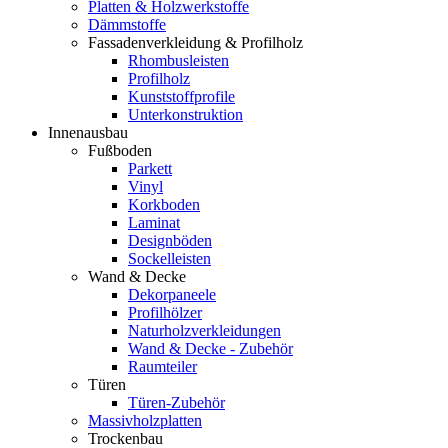
Platten & Holzwerkstoffe
Dämmstoffe
Fassadenverkleidung & Profilholz
Rhombusleisten
Profilholz
Kunststoffprofile
Unterkonstruktion
Innenausbau
Fußboden
Parkett
Vinyl
Korkboden
Laminat
Designböden
Sockelleisten
Wand & Decke
Dekorpaneele
Profilhölzer
Naturholzverkleidungen
Wand & Decke - Zubehör
Raumteiler
Türen
Türen-Zubehör
Massivholzplatten
Trockenbau