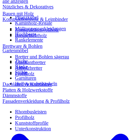
alle anzeigen
Nützliches & Dekoratives
Bauen mit Holz
Pflanzkübel
Konstruktionsholz & Leimbinder
Kaminholz-Regale
Mülltonnenverkleidungen
Konstruktionsvollholz
Hochbeete
Brettschichtholz
Rankelemente
Brettware & Bohlen
Gartenmöbel
Bretter und Bohlen sägerau
Tische
Glattkantbretter
Bänke
Altholzbretter
Stühle
Profilholz
Garnituren
Hollywoodschaukeln
Dachlatten & Kanthölzer
Platten & Holzwerkstoffe
Dämmstoffe
Fassadenverkleidung & Profilholz
Rhombusleisten
Profilholz
Kunststoffprofile
Unterkonstruktion