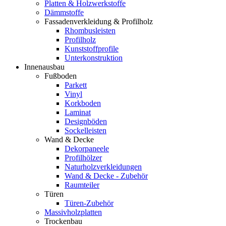
Platten & Holzwerkstoffe
Dämmstoffe
Fassadenverkleidung & Profilholz
Rhombusleisten
Profilholz
Kunststoffprofile
Unterkonstruktion
Innenausbau
Fußboden
Parkett
Vinyl
Korkboden
Laminat
Designböden
Sockelleisten
Wand & Decke
Dekorpaneele
Profilhölzer
Naturholzverkleidungen
Wand & Decke - Zubehör
Raumteiler
Türen
Türen-Zubehör
Massivholzplatten
Trockenbau