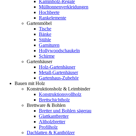
Kaminholz-Regale
Mülltonnenverkleidungen
Hochbeete
Rankelemente
Gartenmöbel
Tische
Bänke
Stühle
Garnituren
Hollywoodschaukeln
Schirme
Gartenhäuser
Holz-Gartenhäuser
Metall-Gartenhäuser
Gartenhaus-Zubehör
Bauen mit Holz
Konstruktionsholz & Leimbinder
Konstruktionsvollholz
Brettschichtholz
Brettware & Bohlen
Bretter und Bohlen sägerau
Glattkantbretter
Altholzbretter
Profilholz
Dachlatten & Kanthölzer