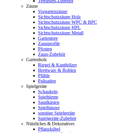
Terrassen-Zubehör
Zäune
Vorgartenzäune
Sichtschutzzäune Holz
Sichtschutzzäune WPC & BPC
Sichtschutzzäune HPL
Sichtschutzzäune Metall
Gartentore
Zaunprofile
Pfosten
Zaun-Zubehör
Gartenholz
Riegel & Kanthölzer
Brettware & Bohlen
Pfähle
Palisaden
Spielgeräte
Schaukeln
Spieltürme
Sandkästen
Spielhäuser
sonstige Spielgeräte
Spielgeräte-Zubehör
Nützliches & Dekoratives
Pflanzkübel