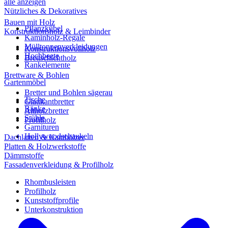
alle anzeigen
Nützliches & Dekoratives
Bauen mit Holz
Pflanzkübel
Konstruktionsholz & Leimbinder
Kaminholz-Regale
Mülltonnenverkleidungen
Konstruktionsvollholz
Hochbeete
Brettschichtholz
Rankelemente
Brettware & Bohlen
Gartenmöbel
Bretter und Bohlen sägerau
Tische
Glattkantbretter
Bänke
Altholzbretter
Stühle
Profilholz
Garnituren
Hollywoodschaukeln
Dachlatten & Kanthölzer
Platten & Holzwerkstoffe
Dämmstoffe
Fassadenverkleidung & Profilholz
Rhombusleisten
Profilholz
Kunststoffprofile
Unterkonstruktion