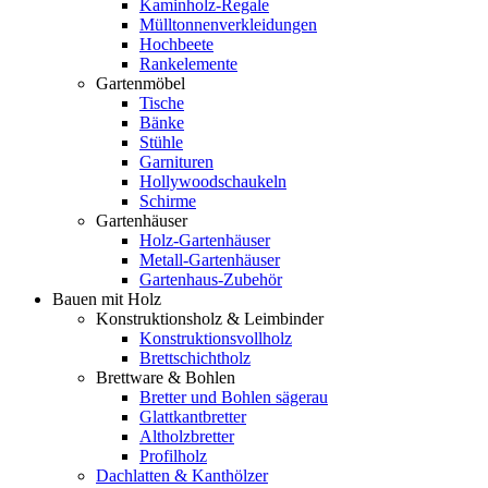
Kaminholz-Regale
Mülltonnenverkleidungen
Hochbeete
Rankelemente
Gartenmöbel
Tische
Bänke
Stühle
Garnituren
Hollywoodschaukeln
Schirme
Gartenhäuser
Holz-Gartenhäuser
Metall-Gartenhäuser
Gartenhaus-Zubehör
Bauen mit Holz
Konstruktionsholz & Leimbinder
Konstruktionsvollholz
Brettschichtholz
Brettware & Bohlen
Bretter und Bohlen sägerau
Glattkantbretter
Altholzbretter
Profilholz
Dachlatten & Kanthölzer