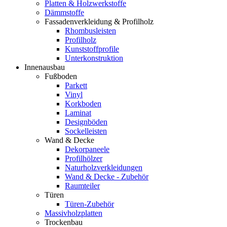
Platten & Holzwerkstoffe
Dämmstoffe
Fassadenverkleidung & Profilholz
Rhombusleisten
Profilholz
Kunststoffprofile
Unterkonstruktion
Innenausbau
Fußboden
Parkett
Vinyl
Korkboden
Laminat
Designböden
Sockelleisten
Wand & Decke
Dekorpaneele
Profilhölzer
Naturholzverkleidungen
Wand & Decke - Zubehör
Raumteiler
Türen
Türen-Zubehör
Massivholzplatten
Trockenbau