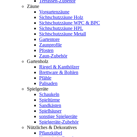
Terrassen-Zubehör
Zäune
Vorgartenzäune
Sichtschutzzäune Holz
Sichtschutzzäune WPC & BPC
Sichtschutzzäune HPL
Sichtschutzzäune Metall
Gartentore
Zaunprofile
Pfosten
Zaun-Zubehör
Gartenholz
Riegel & Kanthölzer
Brettware & Bohlen
Pfähle
Palisaden
Spielgeräte
Schaukeln
Spieltürme
Sandkästen
Spielhäuser
sonstige Spielgeräte
Spielgeräte-Zubehör
Nützliches & Dekoratives
Pflanzkübel