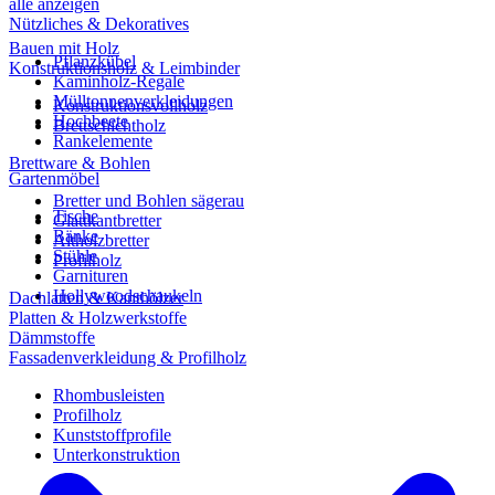
alle anzeigen
Nützliches & Dekoratives
Bauen mit Holz
Pflanzkübel
Konstruktionsholz & Leimbinder
Kaminholz-Regale
Mülltonnenverkleidungen
Konstruktionsvollholz
Hochbeete
Brettschichtholz
Rankelemente
Brettware & Bohlen
Gartenmöbel
Bretter und Bohlen sägerau
Tische
Glattkantbretter
Bänke
Altholzbretter
Stühle
Profilholz
Garnituren
Hollywoodschaukeln
Dachlatten & Kanthölzer
Platten & Holzwerkstoffe
Dämmstoffe
Fassadenverkleidung & Profilholz
Rhombusleisten
Profilholz
Kunststoffprofile
Unterkonstruktion