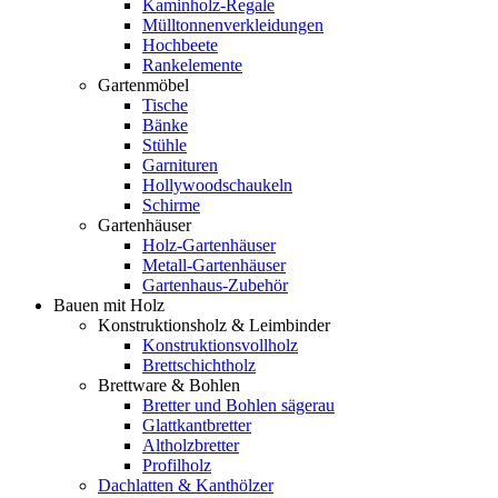
Kaminholz-Regale
Mülltonnenverkleidungen
Hochbeete
Rankelemente
Gartenmöbel
Tische
Bänke
Stühle
Garnituren
Hollywoodschaukeln
Schirme
Gartenhäuser
Holz-Gartenhäuser
Metall-Gartenhäuser
Gartenhaus-Zubehör
Bauen mit Holz
Konstruktionsholz & Leimbinder
Konstruktionsvollholz
Brettschichtholz
Brettware & Bohlen
Bretter und Bohlen sägerau
Glattkantbretter
Altholzbretter
Profilholz
Dachlatten & Kanthölzer