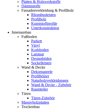
Platten & Holzwerkstoffe
Dämmstoffe
Fassadenverkleidung & Profilholz
Rhombusleisten
Profilholz
Kunststoffprofile
Unterkonstruktion
Innenausbau
Fußboden
Parkett
Vinyl
Korkboden
Laminat
Designböden
Sockelleisten
Wand & Decke
Dekorpaneele
Profilhölzer
Naturholzverkleidungen
Wand & Decke - Zubehör
Raumteiler
Türen
Türen-Zubehör
Massivholzplatten
Trockenbau