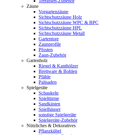
Terrassen-Zubehör
Zäune
Vorgartenzäune
Sichtschutzzäune Holz
Sichtschutzzäune WPC & BPC
Sichtschutzzäune HPL
Sichtschutzzäune Metall
Gartentore
Zaunprofile
Pfosten
Zaun-Zubehör
Gartenholz
Riegel & Kanthölzer
Brettware & Bohlen
Pfähle
Palisaden
Spielgeräte
Schaukeln
Spieltürme
Sandkästen
Spielhäuser
sonstige Spielgeräte
Spielgeräte-Zubehör
Nützliches & Dekoratives
Pflanzkübel