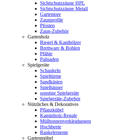
Sichtschutzzäune HPL
Sichtschutzzäune Metall
Gartentore
Zaunprofile
Pfosten
Zaun-Zubehör
Gartenholz
Riegel & Kanthölzer
Brettware & Bohlen
Pfähle
Palisaden
Spielgeräte
Schaukeln
Spieltürme
Sandkästen
Spielhäuser
sonstige Spielgeräte
Spielgeräte-Zubehör
Nützliches & Dekoratives
Pflanzkübel
Kaminholz-Regale
Mülltonnenverkleidungen
Hochbeete
Rankelemente
Gartenmöbel