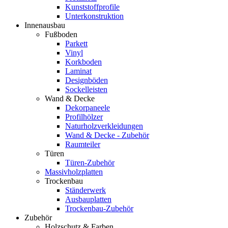
Kunststoffprofile
Unterkonstruktion
Innenausbau
Fußboden
Parkett
Vinyl
Korkboden
Laminat
Designböden
Sockelleisten
Wand & Decke
Dekorpaneele
Profilhölzer
Naturholzverkleidungen
Wand & Decke - Zubehör
Raumteiler
Türen
Türen-Zubehör
Massivholzplatten
Trockenbau
Ständerwerk
Ausbauplatten
Trockenbau-Zubehör
Zubehör
Holzschutz & Farben