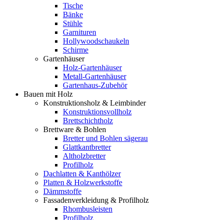
Tische
Bänke
Stühle
Garnituren
Hollywoodschaukeln
Schirme
Gartenhäuser
Holz-Gartenhäuser
Metall-Gartenhäuser
Gartenhaus-Zubehör
Bauen mit Holz
Konstruktionsholz & Leimbinder
Konstruktionsvollholz
Brettschichtholz
Brettware & Bohlen
Bretter und Bohlen sägerau
Glattkantbretter
Altholzbretter
Profilholz
Dachlatten & Kanthölzer
Platten & Holzwerkstoffe
Dämmstoffe
Fassadenverkleidung & Profilholz
Rhombusleisten
Profilholz