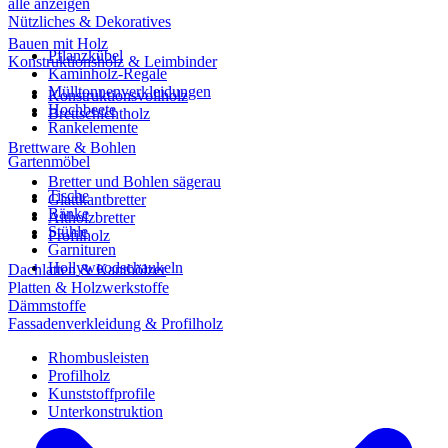
alle anzeigen
Nützliches & Dekoratives
Bauen mit Holz
Pflanzkübel
Konstruktionsholz & Leimbinder
Kaminholz-Regale
Mülltonnenverkleidungen
Konstruktionsvollholz
Hochbeete
Brettschichtholz
Rankelemente
Brettware & Bohlen
Gartenmöbel
Bretter und Bohlen sägerau
Tische
Glattkantbretter
Bänke
Altholzbretter
Stühle
Profilholz
Garnituren
Hollywoodschaukeln
Dachlatten & Kanthölzer
Platten & Holzwerkstoffe
Dämmstoffe
Fassadenverkleidung & Profilholz
Rhombusleisten
Profilholz
Kunststoffprofile
Unterkonstruktion