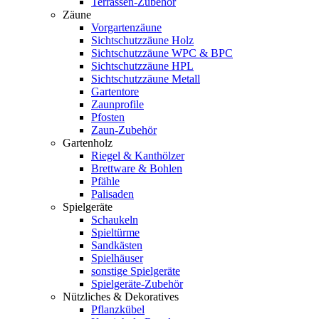
Terrassen-Zubehör
Zäune
Vorgartenzäune
Sichtschutzzäune Holz
Sichtschutzzäune WPC & BPC
Sichtschutzzäune HPL
Sichtschutzzäune Metall
Gartentore
Zaunprofile
Pfosten
Zaun-Zubehör
Gartenholz
Riegel & Kanthölzer
Brettware & Bohlen
Pfähle
Palisaden
Spielgeräte
Schaukeln
Spieltürme
Sandkästen
Spielhäuser
sonstige Spielgeräte
Spielgeräte-Zubehör
Nützliches & Dekoratives
Pflanzkübel