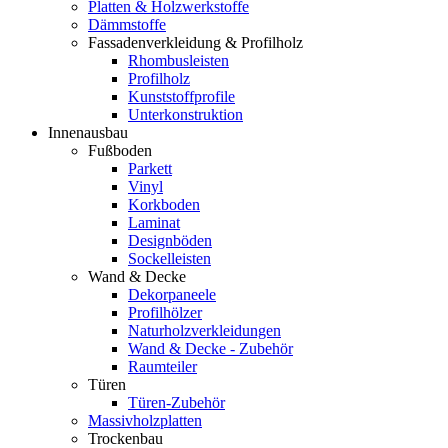
Platten & Holzwerkstoffe
Dämmstoffe
Fassadenverkleidung & Profilholz
Rhombusleisten
Profilholz
Kunststoffprofile
Unterkonstruktion
Innenausbau
Fußboden
Parkett
Vinyl
Korkboden
Laminat
Designböden
Sockelleisten
Wand & Decke
Dekorpaneele
Profilhölzer
Naturholzverkleidungen
Wand & Decke - Zubehör
Raumteiler
Türen
Türen-Zubehör
Massivholzplatten
Trockenbau