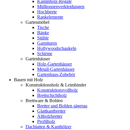
Kaminholz-Regale
Mülltonnenverkleidungen
Hochbeete
Rankelemente
Gartenmöbel
Tische
Bänke
Stühle
Garnituren
Hollywoodschaukeln
Schirme
Gartenhäuser
Holz-Gartenhäuser
Metall-Gartenhäuser
Gartenhaus-Zubehör
Bauen mit Holz
Konstruktionsholz & Leimbinder
Konstruktionsvollholz
Brettschichtholz
Brettware & Bohlen
Bretter und Bohlen sägerau
Glattkantbretter
Altholzbretter
Profilholz
Dachlatten & Kanthölzer