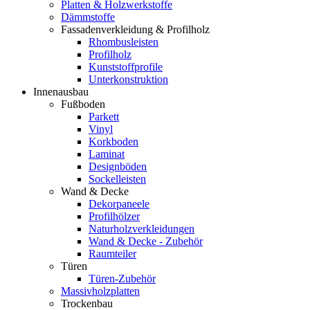
Platten & Holzwerkstoffe
Dämmstoffe
Fassadenverkleidung & Profilholz
Rhombusleisten
Profilholz
Kunststoffprofile
Unterkonstruktion
Innenausbau
Fußboden
Parkett
Vinyl
Korkboden
Laminat
Designböden
Sockelleisten
Wand & Decke
Dekorpaneele
Profilhölzer
Naturholzverkleidungen
Wand & Decke - Zubehör
Raumteiler
Türen
Türen-Zubehör
Massivholzplatten
Trockenbau