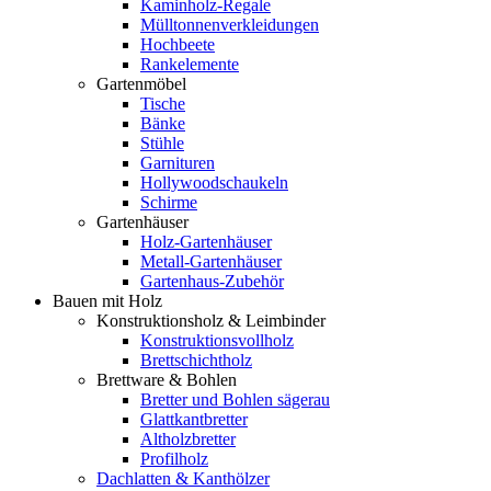
Kaminholz-Regale
Mülltonnenverkleidungen
Hochbeete
Rankelemente
Gartenmöbel
Tische
Bänke
Stühle
Garnituren
Hollywoodschaukeln
Schirme
Gartenhäuser
Holz-Gartenhäuser
Metall-Gartenhäuser
Gartenhaus-Zubehör
Bauen mit Holz
Konstruktionsholz & Leimbinder
Konstruktionsvollholz
Brettschichtholz
Brettware & Bohlen
Bretter und Bohlen sägerau
Glattkantbretter
Altholzbretter
Profilholz
Dachlatten & Kanthölzer