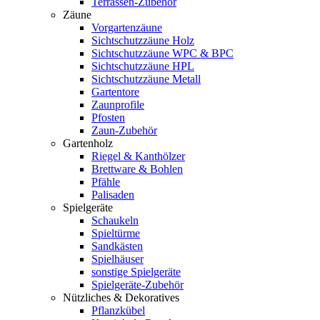
Terrassen-Zubehör
Zäune
Vorgartenzäune
Sichtschutzzäune Holz
Sichtschutzzäune WPC & BPC
Sichtschutzzäune HPL
Sichtschutzzäune Metall
Gartentore
Zaunprofile
Pfosten
Zaun-Zubehör
Gartenholz
Riegel & Kanthölzer
Brettware & Bohlen
Pfähle
Palisaden
Spielgeräte
Schaukeln
Spieltürme
Sandkästen
Spielhäuser
sonstige Spielgeräte
Spielgeräte-Zubehör
Nützliches & Dekoratives
Pflanzkübel