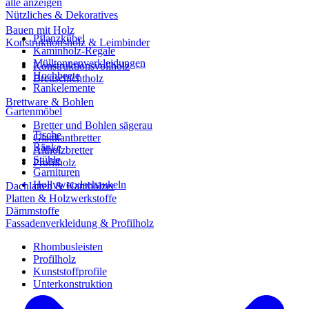
alle anzeigen
Nützliches & Dekoratives
Bauen mit Holz
Pflanzkübel
Konstruktionsholz & Leimbinder
Kaminholz-Regale
Mülltonnenverkleidungen
Konstruktionsvollholz
Hochbeete
Brettschichtholz
Rankelemente
Brettware & Bohlen
Gartenmöbel
Bretter und Bohlen sägerau
Tische
Glattkantbretter
Bänke
Altholzbretter
Stühle
Profilholz
Garnituren
Hollywoodschaukeln
Dachlatten & Kanthölzer
Platten & Holzwerkstoffe
Dämmstoffe
Fassadenverkleidung & Profilholz
Rhombusleisten
Profilholz
Kunststoffprofile
Unterkonstruktion