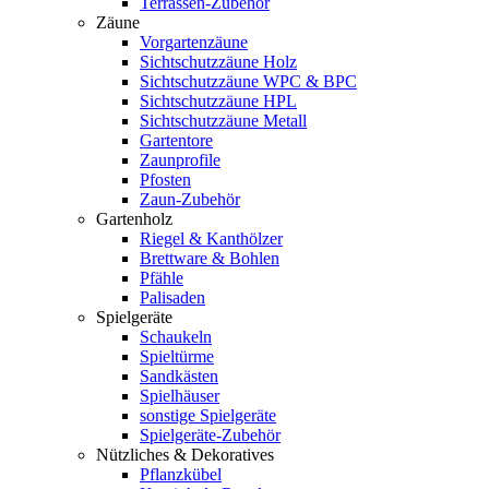
Terrassen-Zubehör
Zäune
Vorgartenzäune
Sichtschutzzäune Holz
Sichtschutzzäune WPC & BPC
Sichtschutzzäune HPL
Sichtschutzzäune Metall
Gartentore
Zaunprofile
Pfosten
Zaun-Zubehör
Gartenholz
Riegel & Kanthölzer
Brettware & Bohlen
Pfähle
Palisaden
Spielgeräte
Schaukeln
Spieltürme
Sandkästen
Spielhäuser
sonstige Spielgeräte
Spielgeräte-Zubehör
Nützliches & Dekoratives
Pflanzkübel