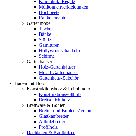
Kaminholz-Regale
Mülltonnenverkleidungen
Hochbeete
Rankelemente
Gartenmöbel
Tische
Bänke
Stühle
Garnituren
Hollywoodschaukeln
Schirme
Gartenhäuser
Holz-Gartenhäuser
Metall-Gartenhäuser
Gartenhaus-Zubehör
Bauen mit Holz
Konstruktionsholz & Leimbinder
Konstruktionsvollholz
Brettschichtholz
Brettware & Bohlen
Bretter und Bohlen sägerau
Glattkantbretter
Altholzbretter
Profilholz
Dachlatten & Kanthölzer