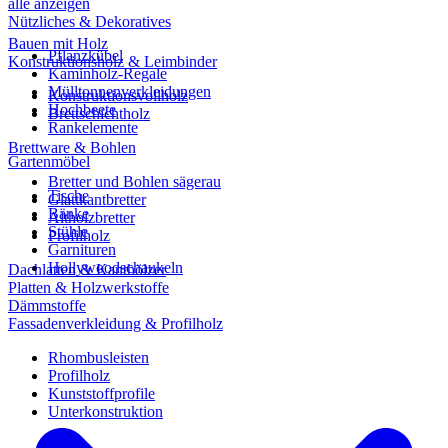
alle anzeigen
Nützliches & Dekoratives
Bauen mit Holz
Pflanzkübel
Konstruktionsholz & Leimbinder
Kaminholz-Regale
Mülltonnenverkleidungen
Konstruktionsvollholz
Hochbeete
Brettschichtholz
Rankelemente
Brettware & Bohlen
Gartenmöbel
Bretter und Bohlen sägerau
Tische
Glattkantbretter
Bänke
Altholzbretter
Stühle
Profilholz
Garnituren
Hollywoodschaukeln
Dachlatten & Kanthölzer
Platten & Holzwerkstoffe
Dämmstoffe
Fassadenverkleidung & Profilholz
Rhombusleisten
Profilholz
Kunststoffprofile
Unterkonstruktion