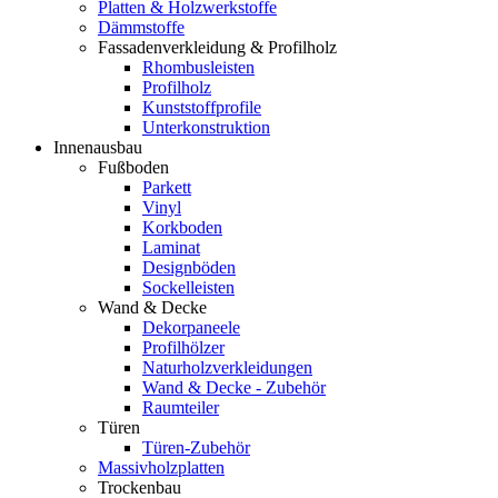
Platten & Holzwerkstoffe
Dämmstoffe
Fassadenverkleidung & Profilholz
Rhombusleisten
Profilholz
Kunststoffprofile
Unterkonstruktion
Innenausbau
Fußboden
Parkett
Vinyl
Korkboden
Laminat
Designböden
Sockelleisten
Wand & Decke
Dekorpaneele
Profilhölzer
Naturholzverkleidungen
Wand & Decke - Zubehör
Raumteiler
Türen
Türen-Zubehör
Massivholzplatten
Trockenbau