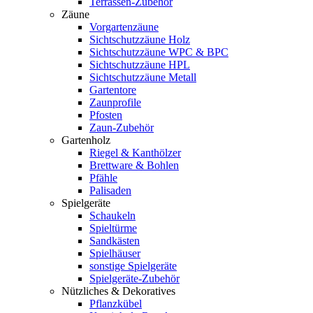
Terrassen-Zubehör
Zäune
Vorgartenzäune
Sichtschutzzäune Holz
Sichtschutzzäune WPC & BPC
Sichtschutzzäune HPL
Sichtschutzzäune Metall
Gartentore
Zaunprofile
Pfosten
Zaun-Zubehör
Gartenholz
Riegel & Kanthölzer
Brettware & Bohlen
Pfähle
Palisaden
Spielgeräte
Schaukeln
Spieltürme
Sandkästen
Spielhäuser
sonstige Spielgeräte
Spielgeräte-Zubehör
Nützliches & Dekoratives
Pflanzkübel