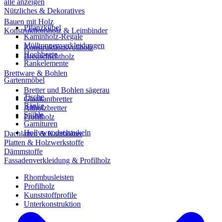
alle anzeigen
Nützliches & Dekoratives
Bauen mit Holz
Pflanzkübel
Konstruktionsholz & Leimbinder
Kaminholz-Regale
Mülltonnenverkleidungen
Konstruktionsvollholz
Hochbeete
Brettschichtholz
Rankelemente
Brettware & Bohlen
Gartenmöbel
Bretter und Bohlen sägerau
Tische
Glattkantbretter
Bänke
Altholzbretter
Stühle
Profilholz
Garnituren
Hollywoodschaukeln
Dachlatten & Kanthölzer
Platten & Holzwerkstoffe
Dämmstoffe
Fassadenverkleidung & Profilholz
Rhombusleisten
Profilholz
Kunststoffprofile
Unterkonstruktion