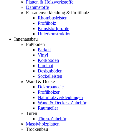
Platten & Holzwerkstoffe
Dämmstoffe
Fassadenverkleidung & Profilholz
Rhombusleisten
Profilholz
Kunststoffprofile
Unterkonstruktion
Innenausbau
Fußboden
Parkett
Vinyl
Korkboden
Laminat
Designböden
Sockelleisten
Wand & Decke
Dekorpaneele
Profilhölzer
Naturholzverkleidungen
Wand & Decke - Zubehör
Raumteiler
Türen
Türen-Zubehör
Massivholzplatten
Trockenbau