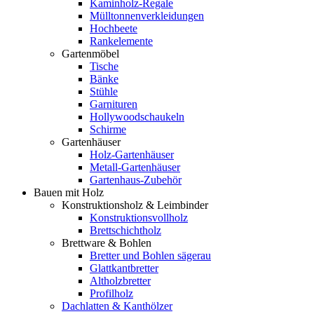
Kaminholz-Regale
Mülltonnenverkleidungen
Hochbeete
Rankelemente
Gartenmöbel
Tische
Bänke
Stühle
Garnituren
Hollywoodschaukeln
Schirme
Gartenhäuser
Holz-Gartenhäuser
Metall-Gartenhäuser
Gartenhaus-Zubehör
Bauen mit Holz
Konstruktionsholz & Leimbinder
Konstruktionsvollholz
Brettschichtholz
Brettware & Bohlen
Bretter und Bohlen sägerau
Glattkantbretter
Altholzbretter
Profilholz
Dachlatten & Kanthölzer