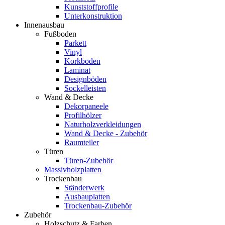
Kunststoffprofile
Unterkonstruktion
Innenausbau
Fußboden
Parkett
Vinyl
Korkboden
Laminat
Designböden
Sockelleisten
Wand & Decke
Dekorpaneele
Profilhölzer
Naturholzverkleidungen
Wand & Decke - Zubehör
Raumteiler
Türen
Türen-Zubehör
Massivholzplatten
Trockenbau
Ständerwerk
Ausbauplatten
Trockenbau-Zubehör
Zubehör
Holzschutz & Farben