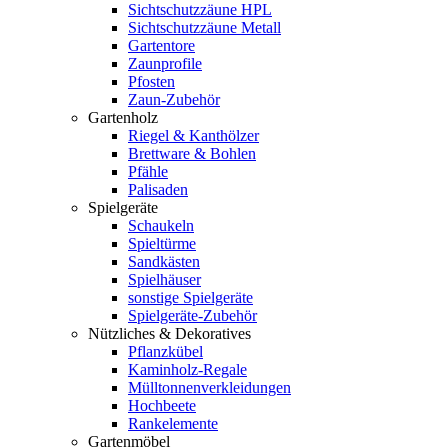
Sichtschutzzäune HPL
Sichtschutzzäune Metall
Gartentore
Zaunprofile
Pfosten
Zaun-Zubehör
Gartenholz
Riegel & Kanthölzer
Brettware & Bohlen
Pfähle
Palisaden
Spielgeräte
Schaukeln
Spieltürme
Sandkästen
Spielhäuser
sonstige Spielgeräte
Spielgeräte-Zubehör
Nützliches & Dekoratives
Pflanzkübel
Kaminholz-Regale
Mülltonnenverkleidungen
Hochbeete
Rankelemente
Gartenmöbel