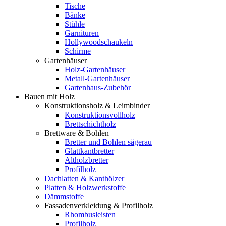
Tische
Bänke
Stühle
Garnituren
Hollywoodschaukeln
Schirme
Gartenhäuser
Holz-Gartenhäuser
Metall-Gartenhäuser
Gartenhaus-Zubehör
Bauen mit Holz
Konstruktionsholz & Leimbinder
Konstruktionsvollholz
Brettschichtholz
Brettware & Bohlen
Bretter und Bohlen sägerau
Glattkantbretter
Altholzbretter
Profilholz
Dachlatten & Kanthölzer
Platten & Holzwerkstoffe
Dämmstoffe
Fassadenverkleidung & Profilholz
Rhombusleisten
Profilholz