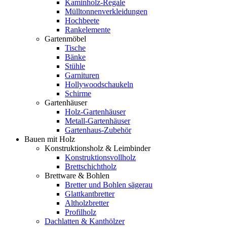
Kaminholz-Regale
Mülltonnenverkleidungen
Hochbeete
Rankelemente
Gartenmöbel
Tische
Bänke
Stühle
Garnituren
Hollywoodschaukeln
Schirme
Gartenhäuser
Holz-Gartenhäuser
Metall-Gartenhäuser
Gartenhaus-Zubehör
Bauen mit Holz
Konstruktionsholz & Leimbinder
Konstruktionsvollholz
Brettschichtholz
Brettware & Bohlen
Bretter und Bohlen sägerau
Glattkantbretter
Altholzbretter
Profilholz
Dachlatten & Kanthölzer