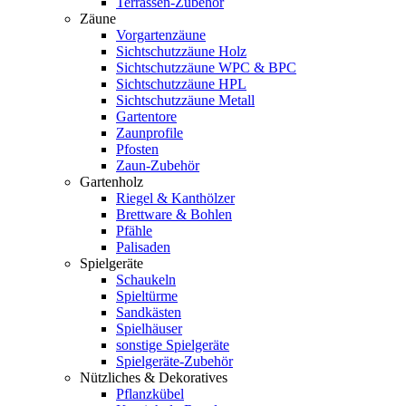
Terrassen-Zubehör
Zäune
Vorgartenzäune
Sichtschutzzäune Holz
Sichtschutzzäune WPC & BPC
Sichtschutzzäune HPL
Sichtschutzzäune Metall
Gartentore
Zaunprofile
Pfosten
Zaun-Zubehör
Gartenholz
Riegel & Kanthölzer
Brettware & Bohlen
Pfähle
Palisaden
Spielgeräte
Schaukeln
Spieltürme
Sandkästen
Spielhäuser
sonstige Spielgeräte
Spielgeräte-Zubehör
Nützliches & Dekoratives
Pflanzkübel