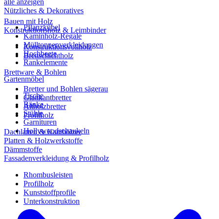
alle anzeigen
Nützliches & Dekoratives
Bauen mit Holz
Pflanzkübel
Konstruktionsholz & Leimbinder
Kaminholz-Regale
Mülltonnenverkleidungen
Konstruktionsvollholz
Hochbeete
Brettschichtholz
Rankelemente
Brettware & Bohlen
Gartenmöbel
Bretter und Bohlen sägerau
Tische
Glattkantbretter
Bänke
Altholzbretter
Stühle
Profilholz
Garnituren
Hollywoodschaukeln
Dachlatten & Kanthölzer
Platten & Holzwerkstoffe
Dämmstoffe
Fassadenverkleidung & Profilholz
Rhombusleisten
Profilholz
Kunststoffprofile
Unterkonstruktion