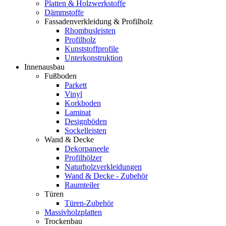
Platten & Holzwerkstoffe
Dämmstoffe
Fassadenverkleidung & Profilholz
Rhombusleisten
Profilholz
Kunststoffprofile
Unterkonstruktion
Innenausbau
Fußboden
Parkett
Vinyl
Korkboden
Laminat
Designböden
Sockelleisten
Wand & Decke
Dekorpaneele
Profilhölzer
Naturholzverkleidungen
Wand & Decke - Zubehör
Raumteiler
Türen
Türen-Zubehör
Massivholzplatten
Trockenbau