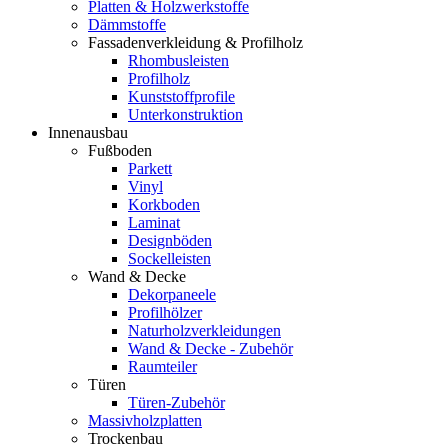
Platten & Holzwerkstoffe
Dämmstoffe
Fassadenverkleidung & Profilholz
Rhombusleisten
Profilholz
Kunststoffprofile
Unterkonstruktion
Innenausbau
Fußboden
Parkett
Vinyl
Korkboden
Laminat
Designböden
Sockelleisten
Wand & Decke
Dekorpaneele
Profilhölzer
Naturholzverkleidungen
Wand & Decke - Zubehör
Raumteiler
Türen
Türen-Zubehör
Massivholzplatten
Trockenbau