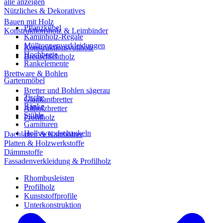
alle anzeigen
Nützliches & Dekoratives
Bauen mit Holz
Pflanzkübel
Konstruktionsholz & Leimbinder
Kaminholz-Regale
Mülltonnenverkleidungen
Konstruktionsvollholz
Hochbeete
Brettschichtholz
Rankelemente
Brettware & Bohlen
Gartenmöbel
Bretter und Bohlen sägerau
Tische
Glattkantbretter
Bänke
Altholzbretter
Stühle
Profilholz
Garnituren
Hollywoodschaukeln
Dachlatten & Kanthölzer
Platten & Holzwerkstoffe
Dämmstoffe
Fassadenverkleidung & Profilholz
Rhombusleisten
Profilholz
Kunststoffprofile
Unterkonstruktion