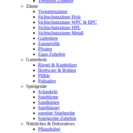
Terrassen-Zubehör
Zäune
Vorgartenzäune
Sichtschutzzäune Holz
Sichtschutzzäune WPC & BPC
Sichtschutzzäune HPL
Sichtschutzzäune Metall
Gartentore
Zaunprofile
Pfosten
Zaun-Zubehör
Gartenholz
Riegel & Kanthölzer
Brettware & Bohlen
Pfähle
Palisaden
Spielgeräte
Schaukeln
Spieltürme
Sandkästen
Spielhäuser
sonstige Spielgeräte
Spielgeräte-Zubehör
Nützliches & Dekoratives
Pflanzkübel