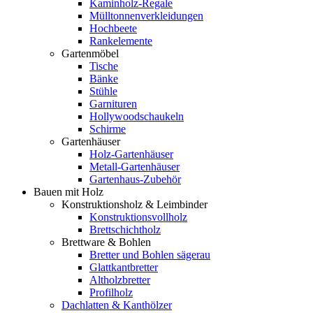
Kaminholz-Regale
Mülltonnenverkleidungen
Hochbeete
Rankelemente
Gartenmöbel
Tische
Bänke
Stühle
Garnituren
Hollywoodschaukeln
Schirme
Gartenhäuser
Holz-Gartenhäuser
Metall-Gartenhäuser
Gartenhaus-Zubehör
Bauen mit Holz
Konstruktionsholz & Leimbinder
Konstruktionsvollholz
Brettschichtholz
Brettware & Bohlen
Bretter und Bohlen sägerau
Glattkantbretter
Altholzbretter
Profilholz
Dachlatten & Kanthölzer