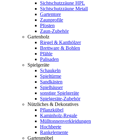
Sichtschutzzäune HPL
Sichtschutzzäune Metall
Gartentore
Zaunprofile
Pfosten
Zaun-Zubehör
Gartenholz
Riegel & Kanthölzer
Brettware & Bohlen
Pfähle
Palisaden
Spielgeräte
Schaukeln
Spieltürme
Sandkästen
Spielhäuser
sonstige Spielgeräte
Spielgeräte-Zubehör
Nützliches & Dekoratives
Pflanzkübel
Kaminholz-Regale
Mülltonnenverkleidungen
Hochbeete
Rankelemente
Gartenmöbel