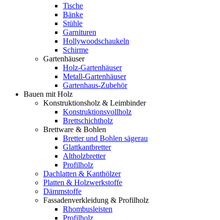
Tische
Bänke
Stühle
Garnituren
Hollywoodschaukeln
Schirme
Gartenhäuser
Holz-Gartenhäuser
Metall-Gartenhäuser
Gartenhaus-Zubehör
Bauen mit Holz
Konstruktionsholz & Leimbinder
Konstruktionsvollholz
Brettschichtholz
Brettware & Bohlen
Bretter und Bohlen sägerau
Glattkantbretter
Altholzbretter
Profilholz
Dachlatten & Kanthölzer
Platten & Holzwerkstoffe
Dämmstoffe
Fassadenverkleidung & Profilholz
Rhombusleisten
Profilholz