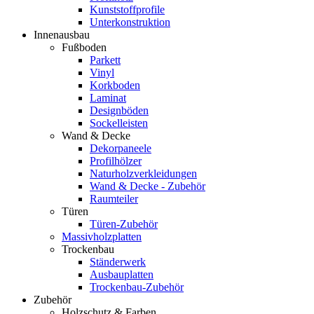
Kunststoffprofile
Unterkonstruktion
Innenausbau
Fußboden
Parkett
Vinyl
Korkboden
Laminat
Designböden
Sockelleisten
Wand & Decke
Dekorpaneele
Profilhölzer
Naturholzverkleidungen
Wand & Decke - Zubehör
Raumteiler
Türen
Türen-Zubehör
Massivholzplatten
Trockenbau
Ständerwerk
Ausbauplatten
Trockenbau-Zubehör
Zubehör
Holzschutz & Farben