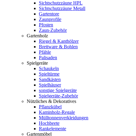
Sichtschutzzäune HPL
Sichtschutzzäune Metall
Gartentore
Zaunprofile
Pfosten
Zaun-Zubehör
Gartenholz
Riegel & Kanthölzer
Brettware & Bohlen
Pfähle
Palisaden
Spielgeräte
Schaukeln
Spieltürme
Sandkästen
Spielhäuser
sonstige Spielgeräte
Spielgeräte-Zubehör
Nützliches & Dekoratives
Pflanzkübel
Kaminholz-Regale
Mülltonnenverkleidungen
Hochbeete
Rankelemente
Gartenmöbel