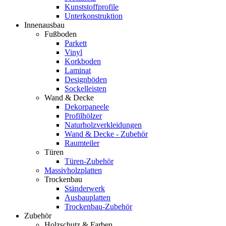
Kunststoffprofile
Unterkonstruktion
Innenausbau
Fußboden
Parkett
Vinyl
Korkboden
Laminat
Designböden
Sockelleisten
Wand & Decke
Dekorpaneele
Profilhölzer
Naturholzverkleidungen
Wand & Decke - Zubehör
Raumteiler
Türen
Türen-Zubehör
Massivholzplatten
Trockenbau
Ständerwerk
Ausbauplatten
Trockenbau-Zubehör
Zubehör
Holzschutz & Farben