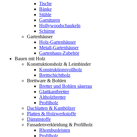
Tische
Bänke
Stühle
Garnituren
Hollywoodschaukeln
Schirme
Gartenhäuser
Holz-Gartenhäuser
Metall-Gartenhäuser
Gartenhaus-Zubehör
Bauen mit Holz
Konstruktionsholz & Leimbinder
Konstruktionsvollholz
Brettschichtholz
Brettware & Bohlen
Bretter und Bohlen sägerau
Glattkantbretter
Altholzbretter
Profilholz
Dachlatten & Kanthölzer
Platten & Holzwerkstoffe
Dämmstoffe
Fassadenverkleidung & Profilholz
Rhombusleisten
Profilholz