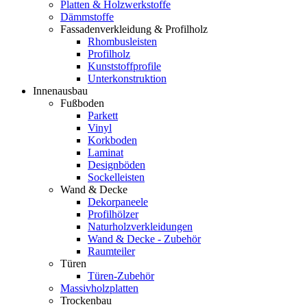
Platten & Holzwerkstoffe
Dämmstoffe
Fassadenverkleidung & Profilholz
Rhombusleisten
Profilholz
Kunststoffprofile
Unterkonstruktion
Innenausbau
Fußboden
Parkett
Vinyl
Korkboden
Laminat
Designböden
Sockelleisten
Wand & Decke
Dekorpaneele
Profilhölzer
Naturholzverkleidungen
Wand & Decke - Zubehör
Raumteiler
Türen
Türen-Zubehör
Massivholzplatten
Trockenbau