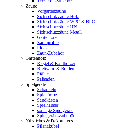
Terrassen-Zubehör
Zäune
Vorgartenzäune
Sichtschutzzäune Holz
Sichtschutzzäune WPC & BPC
Sichtschutzzäune HPL
Sichtschutzzäune Metall
Gartentore
Zaunprofile
Pfosten
Zaun-Zubehör
Gartenholz
Riegel & Kanthölzer
Brettware & Bohlen
Pfähle
Palisaden
Spielgeräte
Schaukeln
Spieltürme
Sandkästen
Spielhäuser
sonstige Spielgeräte
Spielgeräte-Zubehör
Nützliches & Dekoratives
Pflanzkübel