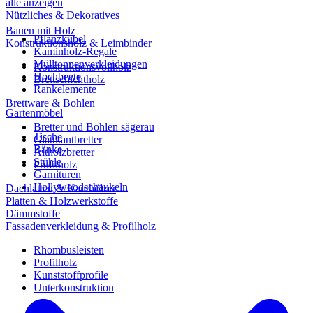
alle anzeigen
Nützliches & Dekoratives
Bauen mit Holz
Pflanzkübel
Konstruktionsholz & Leimbinder
Kaminholz-Regale
Mülltonnenverkleidungen
Konstruktionsvollholz
Hochbeete
Brettschichtholz
Rankelemente
Brettware & Bohlen
Gartenmöbel
Bretter und Bohlen sägerau
Tische
Glattkantbretter
Bänke
Altholzbretter
Stühle
Profilholz
Garnituren
Hollywoodschaukeln
Dachlatten & Kanthölzer
Platten & Holzwerkstoffe
Dämmstoffe
Fassadenverkleidung & Profilholz
Rhombusleisten
Profilholz
Kunststoffprofile
Unterkonstruktion