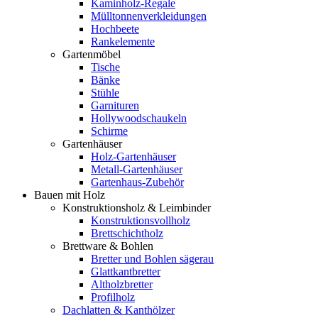
Kaminholz-Regale
Mülltonnenverkleidungen
Hochbeete
Rankelemente
Gartenmöbel
Tische
Bänke
Stühle
Garnituren
Hollywoodschaukeln
Schirme
Gartenhäuser
Holz-Gartenhäuser
Metall-Gartenhäuser
Gartenhaus-Zubehör
Bauen mit Holz
Konstruktionsholz & Leimbinder
Konstruktionsvollholz
Brettschichtholz
Brettware & Bohlen
Bretter und Bohlen sägerau
Glattkantbretter
Altholzbretter
Profilholz
Dachlatten & Kanthölzer