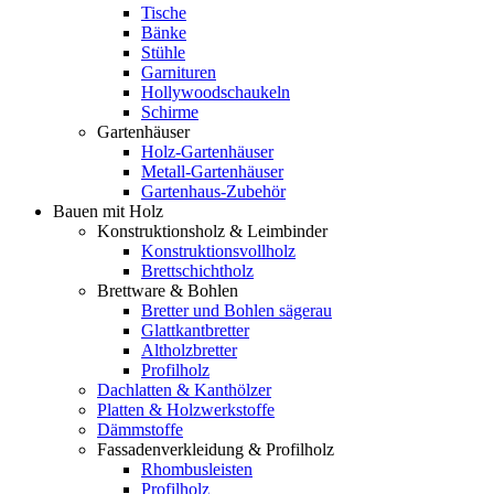
Tische
Bänke
Stühle
Garnituren
Hollywoodschaukeln
Schirme
Gartenhäuser
Holz-Gartenhäuser
Metall-Gartenhäuser
Gartenhaus-Zubehör
Bauen mit Holz
Konstruktionsholz & Leimbinder
Konstruktionsvollholz
Brettschichtholz
Brettware & Bohlen
Bretter und Bohlen sägerau
Glattkantbretter
Altholzbretter
Profilholz
Dachlatten & Kanthölzer
Platten & Holzwerkstoffe
Dämmstoffe
Fassadenverkleidung & Profilholz
Rhombusleisten
Profilholz