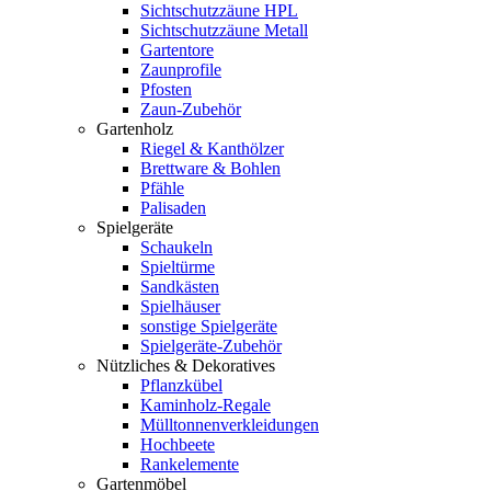
Sichtschutzzäune HPL
Sichtschutzzäune Metall
Gartentore
Zaunprofile
Pfosten
Zaun-Zubehör
Gartenholz
Riegel & Kanthölzer
Brettware & Bohlen
Pfähle
Palisaden
Spielgeräte
Schaukeln
Spieltürme
Sandkästen
Spielhäuser
sonstige Spielgeräte
Spielgeräte-Zubehör
Nützliches & Dekoratives
Pflanzkübel
Kaminholz-Regale
Mülltonnenverkleidungen
Hochbeete
Rankelemente
Gartenmöbel