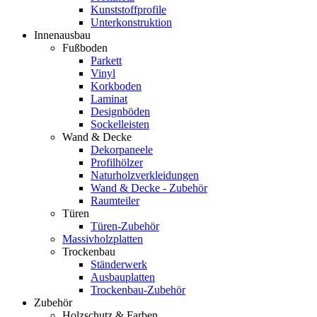
Kunststoffprofile
Unterkonstruktion
Innenausbau
Fußboden
Parkett
Vinyl
Korkboden
Laminat
Designböden
Sockelleisten
Wand & Decke
Dekorpaneele
Profilhölzer
Naturholzverkleidungen
Wand & Decke - Zubehör
Raumteiler
Türen
Türen-Zubehör
Massivholzplatten
Trockenbau
Ständerwerk
Ausbauplatten
Trockenbau-Zubehör
Zubehör
Holzschutz & Farben