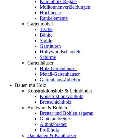
Kaminholz-Regale
Mülltonnenverkleidungen
Hochbeete
Rankelemente
Gartenmöbel
Tische
Bänke
Stühle
Garnituren
Hollywoodschaukeln
Schirme
Gartenhäuser
Holz-Gartenhäuser
Metall-Gartenhäuser
Gartenhaus-Zubehör
Bauen mit Holz
Konstruktionsholz & Leimbinder
Konstruktionsvollholz
Brettschichtholz
Brettware & Bohlen
Bretter und Bohlen sägerau
Glattkantbretter
Altholzbretter
Profilholz
Dachlatten & Kanthölzer