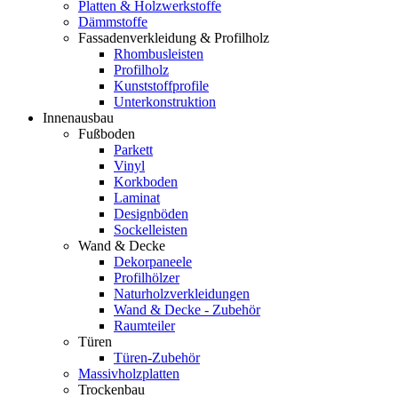
Platten & Holzwerkstoffe
Dämmstoffe
Fassadenverkleidung & Profilholz
Rhombusleisten
Profilholz
Kunststoffprofile
Unterkonstruktion
Innenausbau
Fußboden
Parkett
Vinyl
Korkboden
Laminat
Designböden
Sockelleisten
Wand & Decke
Dekorpaneele
Profilhölzer
Naturholzverkleidungen
Wand & Decke - Zubehör
Raumteiler
Türen
Türen-Zubehör
Massivholzplatten
Trockenbau