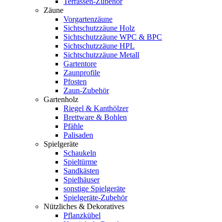
Terrassen-Zubehör
Zäune
Vorgartenzäune
Sichtschutzzäune Holz
Sichtschutzzäune WPC & BPC
Sichtschutzzäune HPL
Sichtschutzzäune Metall
Gartentore
Zaunprofile
Pfosten
Zaun-Zubehör
Gartenholz
Riegel & Kanthölzer
Brettware & Bohlen
Pfähle
Palisaden
Spielgeräte
Schaukeln
Spieltürme
Sandkästen
Spielhäuser
sonstige Spielgeräte
Spielgeräte-Zubehör
Nützliches & Dekoratives
Pflanzkübel