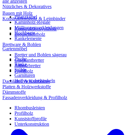
alle anzeigen
Nützliches & Dekoratives
Bauen mit Holz
Pflanzkübel
Konstruktionsholz & Leimbinder
Kaminholz-Regale
Mülltonnenverkleidungen
Konstruktionsvollholz
Hochbeete
Brettschichtholz
Rankelemente
Brettware & Bohlen
Gartenmöbel
Bretter und Bohlen sägerau
Tische
Glattkantbretter
Bänke
Altholzbretter
Stühle
Profilholz
Garnituren
Hollywoodschaukeln
Dachlatten & Kanthölzer
Platten & Holzwerkstoffe
Dämmstoffe
Fassadenverkleidung & Profilholz
Rhombusleisten
Profilholz
Kunststoffprofile
Unterkonstruktion