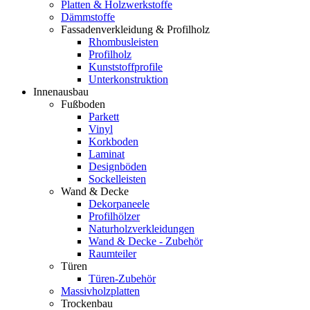
Platten & Holzwerkstoffe
Dämmstoffe
Fassadenverkleidung & Profilholz
Rhombusleisten
Profilholz
Kunststoffprofile
Unterkonstruktion
Innenausbau
Fußboden
Parkett
Vinyl
Korkboden
Laminat
Designböden
Sockelleisten
Wand & Decke
Dekorpaneele
Profilhölzer
Naturholzverkleidungen
Wand & Decke - Zubehör
Raumteiler
Türen
Türen-Zubehör
Massivholzplatten
Trockenbau