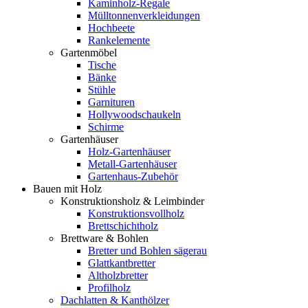
Kaminholz-Regale
Mülltonnenverkleidungen
Hochbeete
Rankelemente
Gartenmöbel
Tische
Bänke
Stühle
Garnituren
Hollywoodschaukeln
Schirme
Gartenhäuser
Holz-Gartenhäuser
Metall-Gartenhäuser
Gartenhaus-Zubehör
Bauen mit Holz
Konstruktionsholz & Leimbinder
Konstruktionsvollholz
Brettschichtholz
Brettware & Bohlen
Bretter und Bohlen sägerau
Glattkantbretter
Altholzbretter
Profilholz
Dachlatten & Kanthölzer