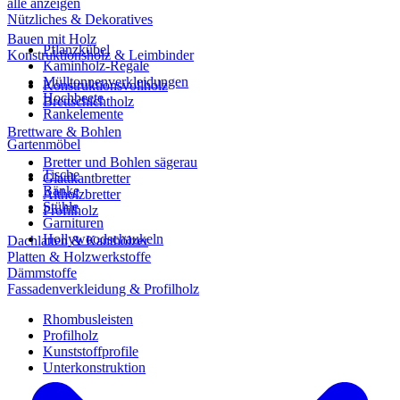
alle anzeigen
Nützliches & Dekoratives
Bauen mit Holz
Pflanzkübel
Konstruktionsholz & Leimbinder
Kaminholz-Regale
Mülltonnenverkleidungen
Konstruktionsvollholz
Hochbeete
Brettschichtholz
Rankelemente
Brettware & Bohlen
Gartenmöbel
Bretter und Bohlen sägerau
Tische
Glattkantbretter
Bänke
Altholzbretter
Stühle
Profilholz
Garnituren
Hollywoodschaukeln
Dachlatten & Kanthölzer
Platten & Holzwerkstoffe
Dämmstoffe
Fassadenverkleidung & Profilholz
Rhombusleisten
Profilholz
Kunststoffprofile
Unterkonstruktion