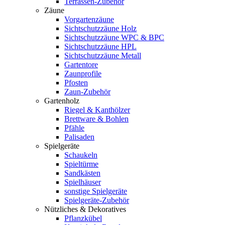
Terrassen-Zubehör
Zäune
Vorgartenzäune
Sichtschutzzäune Holz
Sichtschutzzäune WPC & BPC
Sichtschutzzäune HPL
Sichtschutzzäune Metall
Gartentore
Zaunprofile
Pfosten
Zaun-Zubehör
Gartenholz
Riegel & Kanthölzer
Brettware & Bohlen
Pfähle
Palisaden
Spielgeräte
Schaukeln
Spieltürme
Sandkästen
Spielhäuser
sonstige Spielgeräte
Spielgeräte-Zubehör
Nützliches & Dekoratives
Pflanzkübel