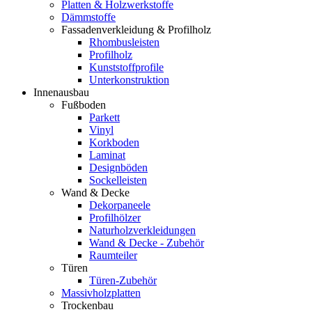
Platten & Holzwerkstoffe
Dämmstoffe
Fassadenverkleidung & Profilholz
Rhombusleisten
Profilholz
Kunststoffprofile
Unterkonstruktion
Innenausbau
Fußboden
Parkett
Vinyl
Korkboden
Laminat
Designböden
Sockelleisten
Wand & Decke
Dekorpaneele
Profilhölzer
Naturholzverkleidungen
Wand & Decke - Zubehör
Raumteiler
Türen
Türen-Zubehör
Massivholzplatten
Trockenbau