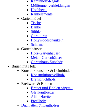
Kaminholz-Regale
Mülltonnenverkleidungen
Hochbeete
Rankelemente
Gartenmöbel
Tische
Bänke
Stühle
Garnituren
Hollywoodschaukeln
Schirme
Gartenhäuser
Holz-Gartenhäuser
Metall-Gartenhäuser
Gartenhaus-Zubehör
Bauen mit Holz
Konstruktionsholz & Leimbinder
Konstruktionsvollholz
Brettschichtholz
Brettware & Bohlen
Bretter und Bohlen sägerau
Glattkantbretter
Altholzbretter
Profilholz
Dachlatten & Kanthölzer