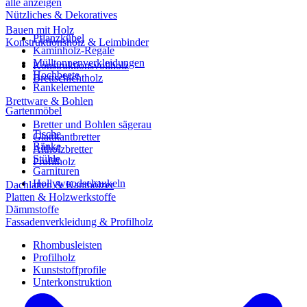
alle anzeigen
Nützliches & Dekoratives
Bauen mit Holz
Pflanzkübel
Konstruktionsholz & Leimbinder
Kaminholz-Regale
Mülltonnenverkleidungen
Konstruktionsvollholz
Hochbeete
Brettschichtholz
Rankelemente
Brettware & Bohlen
Gartenmöbel
Bretter und Bohlen sägerau
Tische
Glattkantbretter
Bänke
Altholzbretter
Stühle
Profilholz
Garnituren
Hollywoodschaukeln
Dachlatten & Kanthölzer
Platten & Holzwerkstoffe
Dämmstoffe
Fassadenverkleidung & Profilholz
Rhombusleisten
Profilholz
Kunststoffprofile
Unterkonstruktion