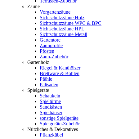
Terrassen-Zubehör
Zäune
Vorgartenzäune
Sichtschutzzäune Holz
Sichtschutzzäune WPC & BPC
Sichtschutzzäune HPL
Sichtschutzzäune Metall
Gartentore
Zaunprofile
Pfosten
Zaun-Zubehör
Gartenholz
Riegel & Kanthölzer
Brettware & Bohlen
Pfähle
Palisaden
Spielgeräte
Schaukeln
Spieltürme
Sandkästen
Spielhäuser
sonstige Spielgeräte
Spielgeräte-Zubehör
Nützliches & Dekoratives
Pflanzkübel