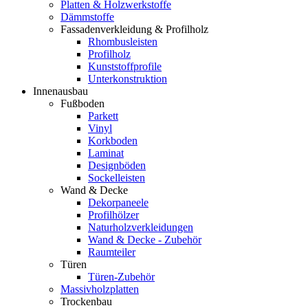
Platten & Holzwerkstoffe
Dämmstoffe
Fassadenverkleidung & Profilholz
Rhombusleisten
Profilholz
Kunststoffprofile
Unterkonstruktion
Innenausbau
Fußboden
Parkett
Vinyl
Korkboden
Laminat
Designböden
Sockelleisten
Wand & Decke
Dekorpaneele
Profilhölzer
Naturholzverkleidungen
Wand & Decke - Zubehör
Raumteiler
Türen
Türen-Zubehör
Massivholzplatten
Trockenbau