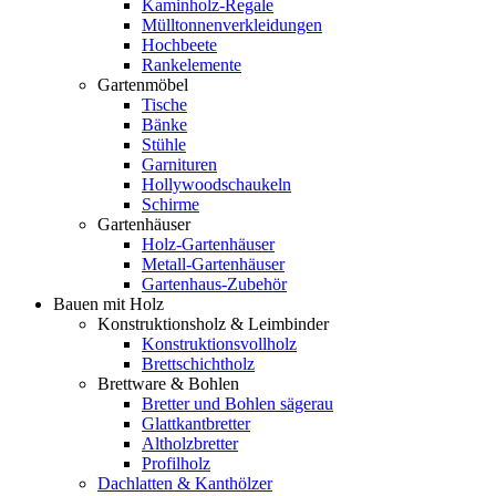
Kaminholz-Regale
Mülltonnenverkleidungen
Hochbeete
Rankelemente
Gartenmöbel
Tische
Bänke
Stühle
Garnituren
Hollywoodschaukeln
Schirme
Gartenhäuser
Holz-Gartenhäuser
Metall-Gartenhäuser
Gartenhaus-Zubehör
Bauen mit Holz
Konstruktionsholz & Leimbinder
Konstruktionsvollholz
Brettschichtholz
Brettware & Bohlen
Bretter und Bohlen sägerau
Glattkantbretter
Altholzbretter
Profilholz
Dachlatten & Kanthölzer