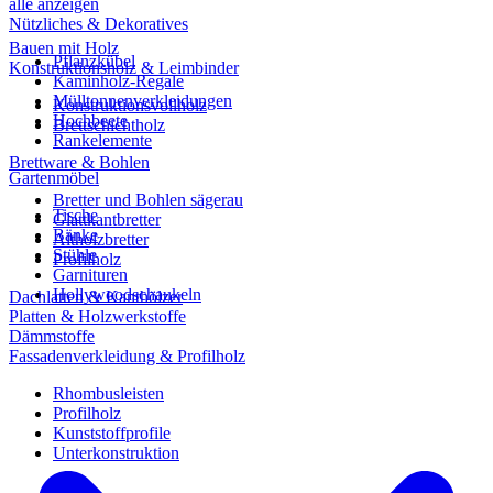
alle anzeigen
Nützliches & Dekoratives
Bauen mit Holz
Pflanzkübel
Konstruktionsholz & Leimbinder
Kaminholz-Regale
Mülltonnenverkleidungen
Konstruktionsvollholz
Hochbeete
Brettschichtholz
Rankelemente
Brettware & Bohlen
Gartenmöbel
Bretter und Bohlen sägerau
Tische
Glattkantbretter
Bänke
Altholzbretter
Stühle
Profilholz
Garnituren
Hollywoodschaukeln
Dachlatten & Kanthölzer
Platten & Holzwerkstoffe
Dämmstoffe
Fassadenverkleidung & Profilholz
Rhombusleisten
Profilholz
Kunststoffprofile
Unterkonstruktion