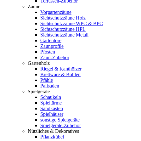
Terrassen-Zubehör
Zäune
Vorgartenzäune
Sichtschutzzäune Holz
Sichtschutzzäune WPC & BPC
Sichtschutzzäune HPL
Sichtschutzzäune Metall
Gartentore
Zaunprofile
Pfosten
Zaun-Zubehör
Gartenholz
Riegel & Kanthölzer
Brettware & Bohlen
Pfähle
Palisaden
Spielgeräte
Schaukeln
Spieltürme
Sandkästen
Spielhäuser
sonstige Spielgeräte
Spielgeräte-Zubehör
Nützliches & Dekoratives
Pflanzkübel