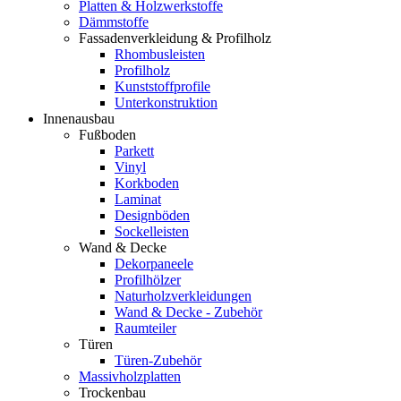
Platten & Holzwerkstoffe
Dämmstoffe
Fassadenverkleidung & Profilholz
Rhombusleisten
Profilholz
Kunststoffprofile
Unterkonstruktion
Innenausbau
Fußboden
Parkett
Vinyl
Korkboden
Laminat
Designböden
Sockelleisten
Wand & Decke
Dekorpaneele
Profilhölzer
Naturholzverkleidungen
Wand & Decke - Zubehör
Raumteiler
Türen
Türen-Zubehör
Massivholzplatten
Trockenbau