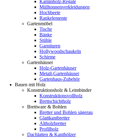
Kaminholz-Regale
Mülltonnenverkleidungen
Hochbeete
Rankelemente
Gartenmöbel
Tische
Bänke
Stühle
Garnituren
Hollywoodschaukeln
Schirme
Gartenhäuser
Holz-Gartenhäuser
Metall-Gartenhäuser
Gartenhaus-Zubehör
Bauen mit Holz
Konstruktionsholz & Leimbinder
Konstruktionsvollholz
Brettschichtholz
Brettware & Bohlen
Bretter und Bohlen sägerau
Glattkantbretter
Altholzbretter
Profilholz
Dachlatten & Kanthölzer