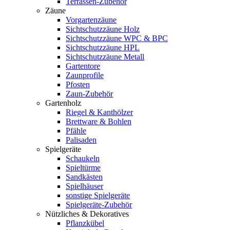
Terrassen-Zubehör
Zäune
Vorgartenzäune
Sichtschutzzäune Holz
Sichtschutzzäune WPC & BPC
Sichtschutzzäune HPL
Sichtschutzzäune Metall
Gartentore
Zaunprofile
Pfosten
Zaun-Zubehör
Gartenholz
Riegel & Kanthölzer
Brettware & Bohlen
Pfähle
Palisaden
Spielgeräte
Schaukeln
Spieltürme
Sandkästen
Spielhäuser
sonstige Spielgeräte
Spielgeräte-Zubehör
Nützliches & Dekoratives
Pflanzkübel