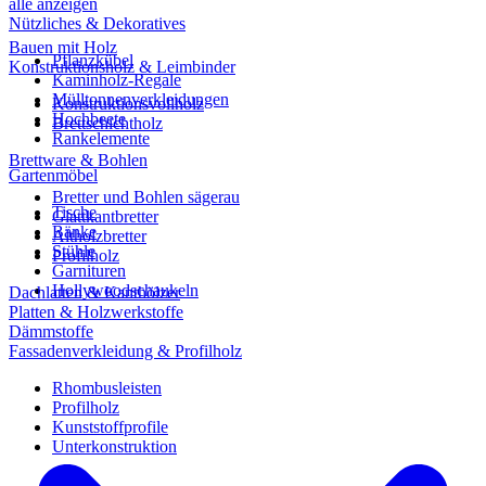
alle anzeigen
Nützliches & Dekoratives
Bauen mit Holz
Pflanzkübel
Konstruktionsholz & Leimbinder
Kaminholz-Regale
Mülltonnenverkleidungen
Konstruktionsvollholz
Hochbeete
Brettschichtholz
Rankelemente
Brettware & Bohlen
Gartenmöbel
Bretter und Bohlen sägerau
Tische
Glattkantbretter
Bänke
Altholzbretter
Stühle
Profilholz
Garnituren
Hollywoodschaukeln
Dachlatten & Kanthölzer
Platten & Holzwerkstoffe
Dämmstoffe
Fassadenverkleidung & Profilholz
Rhombusleisten
Profilholz
Kunststoffprofile
Unterkonstruktion