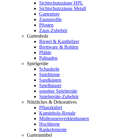
Sichtschutzzäune HPL
Sichtschutzzäune Metall
Gartentore
Zaunprofile
Pfosten
Zaun-Zubehör
Gartenholz
Riegel & Kanthölzer
Brettware & Bohlen
Pfähle
Palisaden
Spielgeräte
Schaukeln
Spieltürme
Sandkästen
Spielhäuser
sonstige Spielgeräte
Spielgeräte-Zubehör
Nützliches & Dekoratives
Pflanzkübel
Kaminholz-Regale
Mülltonnenverkleidungen
Hochbeete
Rankelemente
Gartenmöbel