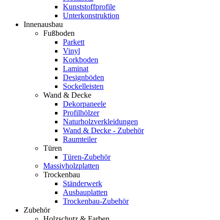
Kunststoffprofile
Unterkonstruktion
Innenausbau
Fußboden
Parkett
Vinyl
Korkboden
Laminat
Designböden
Sockelleisten
Wand & Decke
Dekorpaneele
Profilhölzer
Naturholzverkleidungen
Wand & Decke - Zubehör
Raumteiler
Türen
Türen-Zubehör
Massivholzplatten
Trockenbau
Ständerwerk
Ausbauplatten
Trockenbau-Zubehör
Zubehör
Holzschutz & Farben