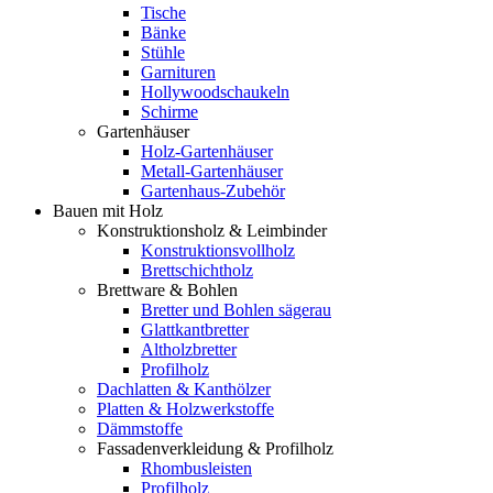
Tische
Bänke
Stühle
Garnituren
Hollywoodschaukeln
Schirme
Gartenhäuser
Holz-Gartenhäuser
Metall-Gartenhäuser
Gartenhaus-Zubehör
Bauen mit Holz
Konstruktionsholz & Leimbinder
Konstruktionsvollholz
Brettschichtholz
Brettware & Bohlen
Bretter und Bohlen sägerau
Glattkantbretter
Altholzbretter
Profilholz
Dachlatten & Kanthölzer
Platten & Holzwerkstoffe
Dämmstoffe
Fassadenverkleidung & Profilholz
Rhombusleisten
Profilholz