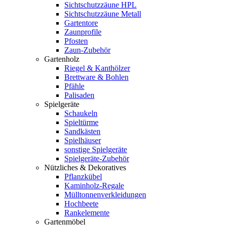
Sichtschutzzäune HPL
Sichtschutzzäune Metall
Gartentore
Zaunprofile
Pfosten
Zaun-Zubehör
Gartenholz
Riegel & Kanthölzer
Brettware & Bohlen
Pfähle
Palisaden
Spielgeräte
Schaukeln
Spieltürme
Sandkästen
Spielhäuser
sonstige Spielgeräte
Spielgeräte-Zubehör
Nützliches & Dekoratives
Pflanzkübel
Kaminholz-Regale
Mülltonnenverkleidungen
Hochbeete
Rankelemente
Gartenmöbel