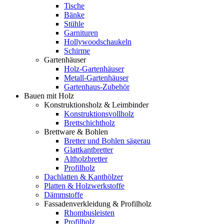
Tische
Bänke
Stühle
Garnituren
Hollywoodschaukeln
Schirme
Gartenhäuser
Holz-Gartenhäuser
Metall-Gartenhäuser
Gartenhaus-Zubehör
Bauen mit Holz
Konstruktionsholz & Leimbinder
Konstruktionsvollholz
Brettschichtholz
Brettware & Bohlen
Bretter und Bohlen sägerau
Glattkantbretter
Altholzbretter
Profilholz
Dachlatten & Kanthölzer
Platten & Holzwerkstoffe
Dämmstoffe
Fassadenverkleidung & Profilholz
Rhombusleisten
Profilholz