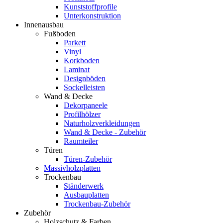
Kunststoffprofile
Unterkonstruktion
Innenausbau
Fußboden
Parkett
Vinyl
Korkboden
Laminat
Designböden
Sockelleisten
Wand & Decke
Dekorpaneele
Profilhölzer
Naturholzverkleidungen
Wand & Decke - Zubehör
Raumteiler
Türen
Türen-Zubehör
Massivholzplatten
Trockenbau
Ständerwerk
Ausbauplatten
Trockenbau-Zubehör
Zubehör
Holzschutz & Farben