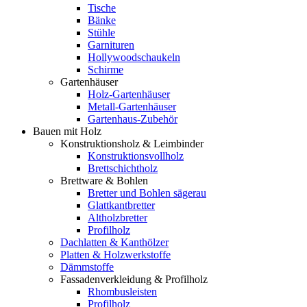
Tische
Bänke
Stühle
Garnituren
Hollywoodschaukeln
Schirme
Gartenhäuser
Holz-Gartenhäuser
Metall-Gartenhäuser
Gartenhaus-Zubehör
Bauen mit Holz
Konstruktionsholz & Leimbinder
Konstruktionsvollholz
Brettschichtholz
Brettware & Bohlen
Bretter und Bohlen sägerau
Glattkantbretter
Altholzbretter
Profilholz
Dachlatten & Kanthölzer
Platten & Holzwerkstoffe
Dämmstoffe
Fassadenverkleidung & Profilholz
Rhombusleisten
Profilholz