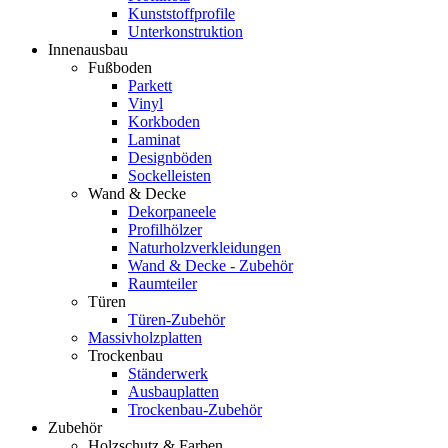
Kunststoffprofile
Unterkonstruktion
Innenausbau
Fußboden
Parkett
Vinyl
Korkboden
Laminat
Designböden
Sockelleisten
Wand & Decke
Dekorpaneele
Profilhölzer
Naturholzverkleidungen
Wand & Decke - Zubehör
Raumteiler
Türen
Türen-Zubehör
Massivholzplatten
Trockenbau
Ständerwerk
Ausbauplatten
Trockenbau-Zubehör
Zubehör
Holzschutz & Farben