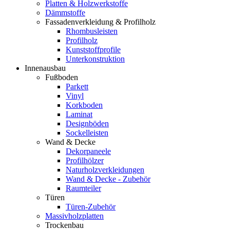
Platten & Holzwerkstoffe
Dämmstoffe
Fassadenverkleidung & Profilholz
Rhombusleisten
Profilholz
Kunststoffprofile
Unterkonstruktion
Innenausbau
Fußboden
Parkett
Vinyl
Korkboden
Laminat
Designböden
Sockelleisten
Wand & Decke
Dekorpaneele
Profilhölzer
Naturholzverkleidungen
Wand & Decke - Zubehör
Raumteiler
Türen
Türen-Zubehör
Massivholzplatten
Trockenbau