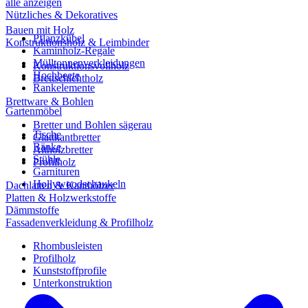
alle anzeigen
Nützliches & Dekoratives
Bauen mit Holz
Pflanzkübel
Konstruktionsholz & Leimbinder
Kaminholz-Regale
Mülltonnenverkleidungen
Konstruktionsvollholz
Hochbeete
Brettschichtholz
Rankelemente
Brettware & Bohlen
Gartenmöbel
Bretter und Bohlen sägerau
Tische
Glattkantbretter
Bänke
Altholzbretter
Stühle
Profilholz
Garnituren
Hollywoodschaukeln
Dachlatten & Kanthölzer
Platten & Holzwerkstoffe
Dämmstoffe
Fassadenverkleidung & Profilholz
Rhombusleisten
Profilholz
Kunststoffprofile
Unterkonstruktion