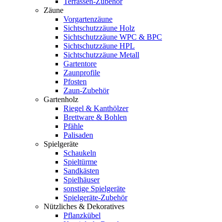
Terrassen-Zubehör
Zäune
Vorgartenzäune
Sichtschutzzäune Holz
Sichtschutzzäune WPC & BPC
Sichtschutzzäune HPL
Sichtschutzzäune Metall
Gartentore
Zaunprofile
Pfosten
Zaun-Zubehör
Gartenholz
Riegel & Kanthölzer
Brettware & Bohlen
Pfähle
Palisaden
Spielgeräte
Schaukeln
Spieltürme
Sandkästen
Spielhäuser
sonstige Spielgeräte
Spielgeräte-Zubehör
Nützliches & Dekoratives
Pflanzkübel