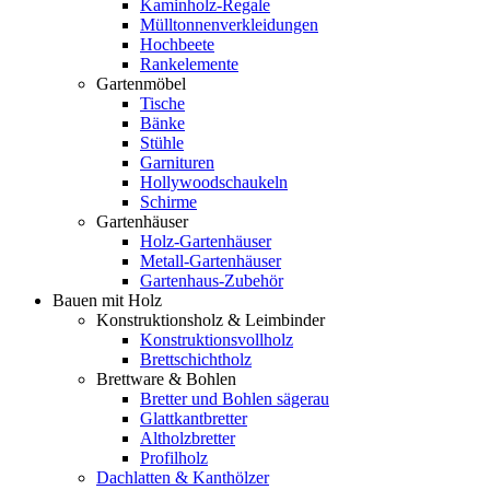
Kaminholz-Regale
Mülltonnenverkleidungen
Hochbeete
Rankelemente
Gartenmöbel
Tische
Bänke
Stühle
Garnituren
Hollywoodschaukeln
Schirme
Gartenhäuser
Holz-Gartenhäuser
Metall-Gartenhäuser
Gartenhaus-Zubehör
Bauen mit Holz
Konstruktionsholz & Leimbinder
Konstruktionsvollholz
Brettschichtholz
Brettware & Bohlen
Bretter und Bohlen sägerau
Glattkantbretter
Altholzbretter
Profilholz
Dachlatten & Kanthölzer