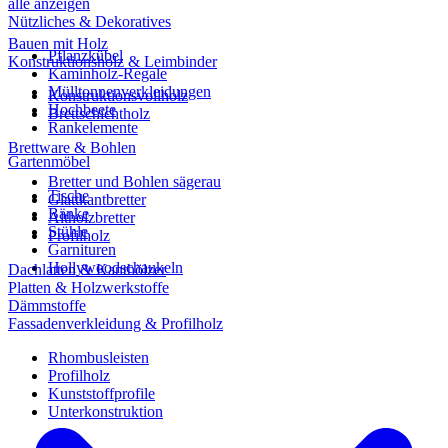
alle anzeigen
Nützliches & Dekoratives
Bauen mit Holz
Pflanzkübel
Konstruktionsholz & Leimbinder
Kaminholz-Regale
Mülltonnenverkleidungen
Konstruktionsvollholz
Hochbeete
Brettschichtholz
Rankelemente
Brettware & Bohlen
Gartenmöbel
Bretter und Bohlen sägerau
Tische
Glattkantbretter
Bänke
Altholzbretter
Stühle
Profilholz
Garnituren
Hollywoodschaukeln
Dachlatten & Kanthölzer
Platten & Holzwerkstoffe
Dämmstoffe
Fassadenverkleidung & Profilholz
Rhombusleisten
Profilholz
Kunststoffprofile
Unterkonstruktion