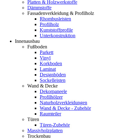
Platten & Holzwerkstoffe
Dämmstoffe
Fassadenverkleidung & Profilholz
Rhombusleisten
Profilholz
Kunststoffprofile
Unterkonstruktion
Innenausbau
Fußboden
Parkett
Vinyl
Korkboden
Laminat
Designböden
Sockelleisten
Wand & Decke
Dekorpaneele
Profilhölzer
Naturholzverkleidungen
Wand & Decke - Zubehör
Raumteiler
Türen
Türen-Zubehör
Massivholzplatten
Trockenbau