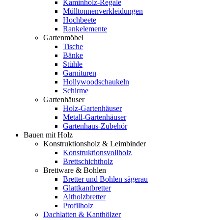
Kaminholz-Regale
Mülltonnenverkleidungen
Hochbeete
Rankelemente
Gartenmöbel
Tische
Bänke
Stühle
Garnituren
Hollywoodschaukeln
Schirme
Gartenhäuser
Holz-Gartenhäuser
Metall-Gartenhäuser
Gartenhaus-Zubehör
Bauen mit Holz
Konstruktionsholz & Leimbinder
Konstruktionsvollholz
Brettschichtholz
Brettware & Bohlen
Bretter und Bohlen sägerau
Glattkantbretter
Altholzbretter
Profilholz
Dachlatten & Kanthölzer