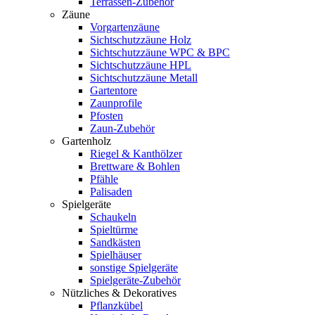
Terrassen-Zubehör
Zäune
Vorgartenzäune
Sichtschutzzäune Holz
Sichtschutzzäune WPC & BPC
Sichtschutzzäune HPL
Sichtschutzzäune Metall
Gartentore
Zaunprofile
Pfosten
Zaun-Zubehör
Gartenholz
Riegel & Kanthölzer
Brettware & Bohlen
Pfähle
Palisaden
Spielgeräte
Schaukeln
Spieltürme
Sandkästen
Spielhäuser
sonstige Spielgeräte
Spielgeräte-Zubehör
Nützliches & Dekoratives
Pflanzkübel