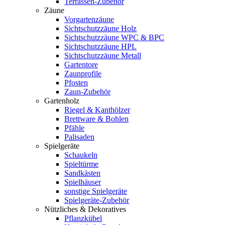
Terrassen-Zubehör
Zäune
Vorgartenzäune
Sichtschutzzäune Holz
Sichtschutzzäune WPC & BPC
Sichtschutzzäune HPL
Sichtschutzzäune Metall
Gartentore
Zaunprofile
Pfosten
Zaun-Zubehör
Gartenholz
Riegel & Kanthölzer
Brettware & Bohlen
Pfähle
Palisaden
Spielgeräte
Schaukeln
Spieltürme
Sandkästen
Spielhäuser
sonstige Spielgeräte
Spielgeräte-Zubehör
Nützliches & Dekoratives
Pflanzkübel