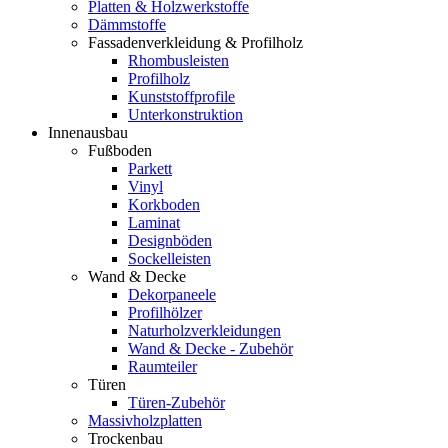
Platten & Holzwerkstoffe
Dämmstoffe
Fassadenverkleidung & Profilholz
Rhombusleisten
Profilholz
Kunststoffprofile
Unterkonstruktion
Innenausbau
Fußboden
Parkett
Vinyl
Korkboden
Laminat
Designböden
Sockelleisten
Wand & Decke
Dekorpaneele
Profilhölzer
Naturholzverkleidungen
Wand & Decke - Zubehör
Raumteiler
Türen
Türen-Zubehör
Massivholzplatten
Trockenbau