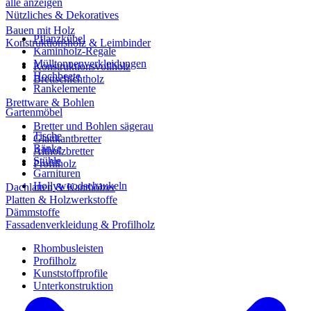
alle anzeigen
Nützliches & Dekoratives
Bauen mit Holz
Pflanzkübel
Konstruktionsholz & Leimbinder
Kaminholz-Regale
Mülltonnenverkleidungen
Konstruktionsvollholz
Hochbeete
Brettschichtholz
Rankelemente
Brettware & Bohlen
Gartenmöbel
Bretter und Bohlen sägerau
Tische
Glattkantbretter
Bänke
Altholzbretter
Stühle
Profilholz
Garnituren
Hollywoodschaukeln
Dachlatten & Kanthölzer
Platten & Holzwerkstoffe
Dämmstoffe
Fassadenverkleidung & Profilholz
Rhombusleisten
Profilholz
Kunststoffprofile
Unterkonstruktion