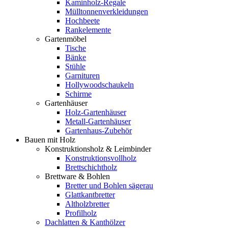
Kaminholz-Regale
Mülltonnenverkleidungen
Hochbeete
Rankelemente
Gartenmöbel
Tische
Bänke
Stühle
Garnituren
Hollywoodschaukeln
Schirme
Gartenhäuser
Holz-Gartenhäuser
Metall-Gartenhäuser
Gartenhaus-Zubehör
Bauen mit Holz
Konstruktionsholz & Leimbinder
Konstruktionsvollholz
Brettschichtholz
Brettware & Bohlen
Bretter und Bohlen sägerau
Glattkantbretter
Altholzbretter
Profilholz
Dachlatten & Kanthölzer