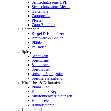
Sichtschutzzäune HPL
Sichtschutzzäune Metall
Gartentore
Zaunprofile
Pfosten
Zaun-Zubehör
Gartenholz
Riegel & Kanthölzer
Brettware & Bohlen
Pfähle
Palisaden
Spielgeräte
Schaukeln
Spieltürme
Sandkästen
Spielhäuser
sonstige Spielgeräte
Spielgeräte-Zubehör
Nützliches & Dekoratives
Pflanzkübel
Kaminholz-Regale
Mülltonnenverkleidungen
Hochbeete
Rankelemente
Gartenmöbel