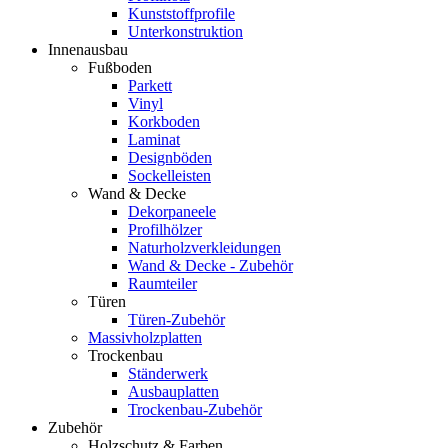
Kunststoffprofile
Unterkonstruktion
Innenausbau
Fußboden
Parkett
Vinyl
Korkboden
Laminat
Designböden
Sockelleisten
Wand & Decke
Dekorpaneele
Profilhölzer
Naturholzverkleidungen
Wand & Decke - Zubehör
Raumteiler
Türen
Türen-Zubehör
Massivholzplatten
Trockenbau
Ständerwerk
Ausbauplatten
Trockenbau-Zubehör
Zubehör
Holzschutz & Farben