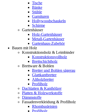
Tische
Bänke
Stühle
Garnituren
Hollywoodschaukeln
Schirme
Gartenhäuser
Holz-Gartenhäuser
Metall-Gartenhäuser
Gartenhaus-Zubehör
Bauen mit Holz
Konstruktionsholz & Leimbinder
Konstruktionsvollholz
Brettschichtholz
Brettware & Bohlen
Bretter und Bohlen sägerau
Glattkantbretter
Altholzbretter
Profilholz
Dachlatten & Kanthölzer
Platten & Holzwerkstoffe
Dämmstoffe
Fassadenverkleidung & Profilholz
Rhombusleisten
Profilholz