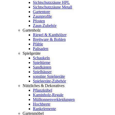
Sichtschutzzäune HPL
Sichtschutzzäune Metall
Gartentore
Zaunprofile
Pfosten
Zaun-Zubehör
Gartenholz
Riegel & Kanthölzer
Brettware & Bohlen
Pfähle
Palisaden
Spielgeräte
Schaukeln
Spieltürme
Sandkästen
Spielhäuser
sonstige Spielgeräte
Spielgeräte-Zubehör
Nützliches & Dekoratives
Pflanzkübel
Kaminholz-Regale
Mülltonnenverkleidungen
Hochbeete
Rankelemente
Gartenmöbel