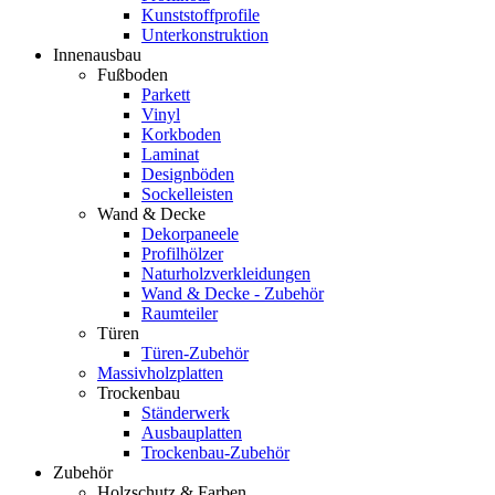
Kunststoffprofile
Unterkonstruktion
Innenausbau
Fußboden
Parkett
Vinyl
Korkboden
Laminat
Designböden
Sockelleisten
Wand & Decke
Dekorpaneele
Profilhölzer
Naturholzverkleidungen
Wand & Decke - Zubehör
Raumteiler
Türen
Türen-Zubehör
Massivholzplatten
Trockenbau
Ständerwerk
Ausbauplatten
Trockenbau-Zubehör
Zubehör
Holzschutz & Farben