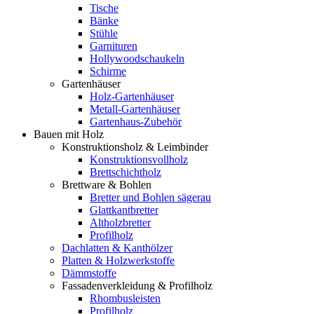
Tische
Bänke
Stühle
Garnituren
Hollywoodschaukeln
Schirme
Gartenhäuser
Holz-Gartenhäuser
Metall-Gartenhäuser
Gartenhaus-Zubehör
Bauen mit Holz
Konstruktionsholz & Leimbinder
Konstruktionsvollholz
Brettschichtholz
Brettware & Bohlen
Bretter und Bohlen sägerau
Glattkantbretter
Altholzbretter
Profilholz
Dachlatten & Kanthölzer
Platten & Holzwerkstoffe
Dämmstoffe
Fassadenverkleidung & Profilholz
Rhombusleisten
Profilholz