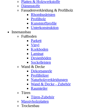
Platten & Holzwerkstoffe
Dämmstoffe
Fassadenverkleidung & Profilholz
Rhombusleisten
Profilholz
Kunststoffprofile
Unterkonstruktion
Innenausbau
Fußboden
Parkett
Vinyl
Korkboden
Laminat
Designböden
Sockelleisten
Wand & Decke
Dekorpaneele
Profilhölzer
Naturholzverkleidungen
Wand & Decke - Zubehör
Raumteiler
Türen
Türen-Zubehör
Massivholzplatten
Trockenbau