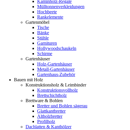
Kaminholz-Regale
Mülltonnenverkleidungen
Hochbeete
Rankelemente
Gartenmöbel
Tische
Bänke
Stühle
Garnituren
Hollywoodschaukeln
Schirme
Gartenhäuser
Holz-Gartenhäuser
Metall-Gartenhäuser
Gartenhaus-Zubehör
Bauen mit Holz
Konstruktionsholz & Leimbinder
Konstruktionsvollholz
Brettschichtholz
Brettware & Bohlen
Bretter und Bohlen sägerau
Glattkantbretter
Altholzbretter
Profilholz
Dachlatten & Kanthölzer