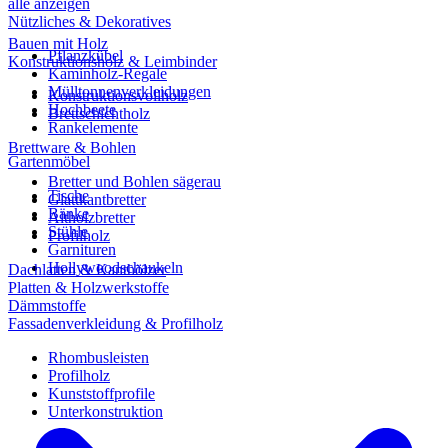
alle anzeigen
Nützliches & Dekoratives
Bauen mit Holz
Pflanzkübel
Konstruktionsholz & Leimbinder
Kaminholz-Regale
Mülltonnenverkleidungen
Konstruktionsvollholz
Hochbeete
Brettschichtholz
Rankelemente
Brettware & Bohlen
Gartenmöbel
Bretter und Bohlen sägerau
Tische
Glattkantbretter
Bänke
Altholzbretter
Stühle
Profilholz
Garnituren
Hollywoodschaukeln
Dachlatten & Kanthölzer
Platten & Holzwerkstoffe
Dämmstoffe
Fassadenverkleidung & Profilholz
Rhombusleisten
Profilholz
Kunststoffprofile
Unterkonstruktion