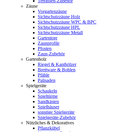
Terrassen-Zubehör
Zäune
Vorgartenzäune
Sichtschutzzäune Holz
Sichtschutzzäune WPC & BPC
Sichtschutzzäune HPL
Sichtschutzzäune Metall
Gartentore
Zaunprofile
Pfosten
Zaun-Zubehör
Gartenholz
Riegel & Kanthölzer
Brettware & Bohlen
Pfähle
Palisaden
Spielgeräte
Schaukeln
Spieltürme
Sandkästen
Spielhäuser
sonstige Spielgeräte
Spielgeräte-Zubehör
Nützliches & Dekoratives
Pflanzkübel