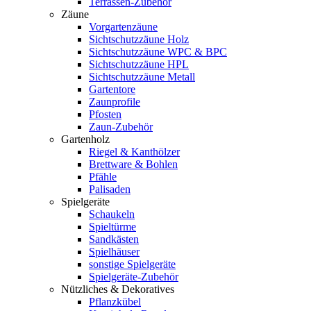
Terrassen-Zubehör
Zäune
Vorgartenzäune
Sichtschutzzäune Holz
Sichtschutzzäune WPC & BPC
Sichtschutzzäune HPL
Sichtschutzzäune Metall
Gartentore
Zaunprofile
Pfosten
Zaun-Zubehör
Gartenholz
Riegel & Kanthölzer
Brettware & Bohlen
Pfähle
Palisaden
Spielgeräte
Schaukeln
Spieltürme
Sandkästen
Spielhäuser
sonstige Spielgeräte
Spielgeräte-Zubehör
Nützliches & Dekoratives
Pflanzkübel