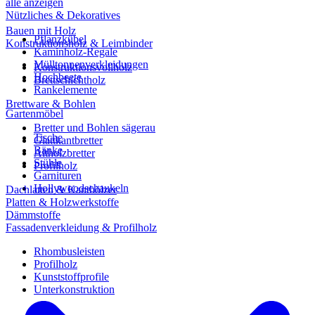
alle anzeigen
Nützliches & Dekoratives
Bauen mit Holz
Pflanzkübel
Konstruktionsholz & Leimbinder
Kaminholz-Regale
Mülltonnenverkleidungen
Konstruktionsvollholz
Hochbeete
Brettschichtholz
Rankelemente
Brettware & Bohlen
Gartenmöbel
Bretter und Bohlen sägerau
Tische
Glattkantbretter
Bänke
Altholzbretter
Stühle
Profilholz
Garnituren
Hollywoodschaukeln
Dachlatten & Kanthölzer
Platten & Holzwerkstoffe
Dämmstoffe
Fassadenverkleidung & Profilholz
Rhombusleisten
Profilholz
Kunststoffprofile
Unterkonstruktion