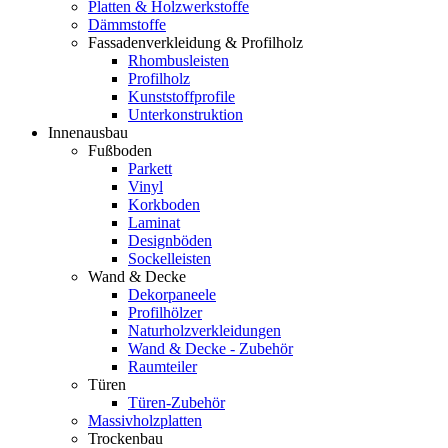
Platten & Holzwerkstoffe
Dämmstoffe
Fassadenverkleidung & Profilholz
Rhombusleisten
Profilholz
Kunststoffprofile
Unterkonstruktion
Innenausbau
Fußboden
Parkett
Vinyl
Korkboden
Laminat
Designböden
Sockelleisten
Wand & Decke
Dekorpaneele
Profilhölzer
Naturholzverkleidungen
Wand & Decke - Zubehör
Raumteiler
Türen
Türen-Zubehör
Massivholzplatten
Trockenbau