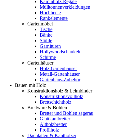
Kaminholz-Regale
Mülltonnenverkleidungen
Hochbeete
Rankelemente
Gartenmöbel
Tische
Bänke
Stühle
Garnituren
Hollywoodschaukeln
Schirme
Gartenhäuser
Holz-Gartenhäuser
Metall-Gartenhäuser
Gartenhaus-Zubehör
Bauen mit Holz
Konstruktionsholz & Leimbinder
Konstruktionsvollholz
Brettschichtholz
Brettware & Bohlen
Bretter und Bohlen sägerau
Glattkantbretter
Altholzbretter
Profilholz
Dachlatten & Kanthölzer