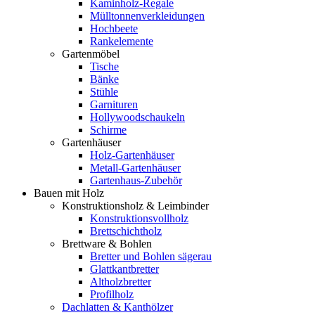
Kaminholz-Regale
Mülltonnenverkleidungen
Hochbeete
Rankelemente
Gartenmöbel
Tische
Bänke
Stühle
Garnituren
Hollywoodschaukeln
Schirme
Gartenhäuser
Holz-Gartenhäuser
Metall-Gartenhäuser
Gartenhaus-Zubehör
Bauen mit Holz
Konstruktionsholz & Leimbinder
Konstruktionsvollholz
Brettschichtholz
Brettware & Bohlen
Bretter und Bohlen sägerau
Glattkantbretter
Altholzbretter
Profilholz
Dachlatten & Kanthölzer