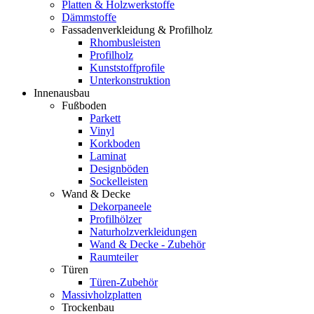
Platten & Holzwerkstoffe
Dämmstoffe
Fassadenverkleidung & Profilholz
Rhombusleisten
Profilholz
Kunststoffprofile
Unterkonstruktion
Innenausbau
Fußboden
Parkett
Vinyl
Korkboden
Laminat
Designböden
Sockelleisten
Wand & Decke
Dekorpaneele
Profilhölzer
Naturholzverkleidungen
Wand & Decke - Zubehör
Raumteiler
Türen
Türen-Zubehör
Massivholzplatten
Trockenbau