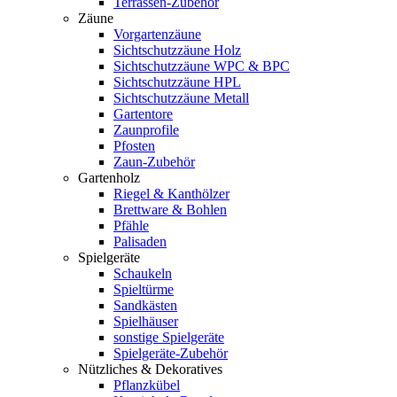
Terrassen-Zubehör
Zäune
Vorgartenzäune
Sichtschutzzäune Holz
Sichtschutzzäune WPC & BPC
Sichtschutzzäune HPL
Sichtschutzzäune Metall
Gartentore
Zaunprofile
Pfosten
Zaun-Zubehör
Gartenholz
Riegel & Kanthölzer
Brettware & Bohlen
Pfähle
Palisaden
Spielgeräte
Schaukeln
Spieltürme
Sandkästen
Spielhäuser
sonstige Spielgeräte
Spielgeräte-Zubehör
Nützliches & Dekoratives
Pflanzkübel