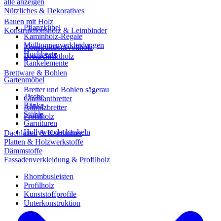
alle anzeigen
Nützliches & Dekoratives
Bauen mit Holz
Pflanzkübel
Konstruktionsholz & Leimbinder
Kaminholz-Regale
Mülltonnenverkleidungen
Konstruktionsvollholz
Hochbeete
Brettschichtholz
Rankelemente
Brettware & Bohlen
Gartenmöbel
Bretter und Bohlen sägerau
Tische
Glattkantbretter
Bänke
Altholzbretter
Stühle
Profilholz
Garnituren
Hollywoodschaukeln
Dachlatten & Kanthölzer
Platten & Holzwerkstoffe
Dämmstoffe
Fassadenverkleidung & Profilholz
Rhombusleisten
Profilholz
Kunststoffprofile
Unterkonstruktion