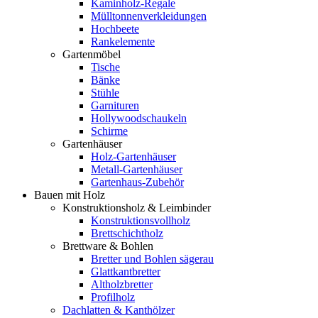
Kaminholz-Regale
Mülltonnenverkleidungen
Hochbeete
Rankelemente
Gartenmöbel
Tische
Bänke
Stühle
Garnituren
Hollywoodschaukeln
Schirme
Gartenhäuser
Holz-Gartenhäuser
Metall-Gartenhäuser
Gartenhaus-Zubehör
Bauen mit Holz
Konstruktionsholz & Leimbinder
Konstruktionsvollholz
Brettschichtholz
Brettware & Bohlen
Bretter und Bohlen sägerau
Glattkantbretter
Altholzbretter
Profilholz
Dachlatten & Kanthölzer