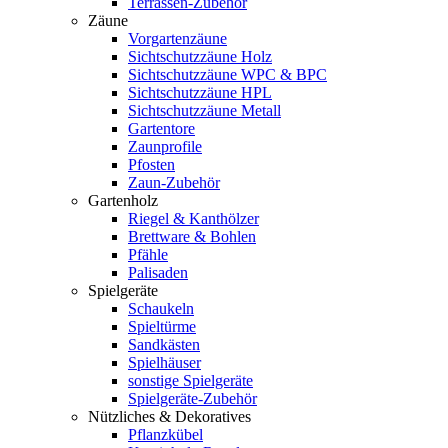
Terrassen-Zubehör
Zäune
Vorgartenzäune
Sichtschutzzäune Holz
Sichtschutzzäune WPC & BPC
Sichtschutzzäune HPL
Sichtschutzzäune Metall
Gartentore
Zaunprofile
Pfosten
Zaun-Zubehör
Gartenholz
Riegel & Kanthölzer
Brettware & Bohlen
Pfähle
Palisaden
Spielgeräte
Schaukeln
Spieltürme
Sandkästen
Spielhäuser
sonstige Spielgeräte
Spielgeräte-Zubehör
Nützliches & Dekoratives
Pflanzkübel