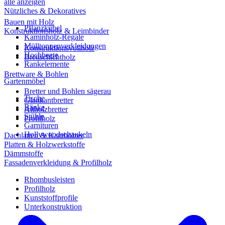
alle anzeigen
Nützliches & Dekoratives
Bauen mit Holz
Pflanzkübel
Konstruktionsholz & Leimbinder
Kaminholz-Regale
Mülltonnenverkleidungen
Konstruktionsvollholz
Hochbeete
Brettschichtholz
Rankelemente
Brettware & Bohlen
Gartenmöbel
Bretter und Bohlen sägerau
Tische
Glattkantbretter
Bänke
Altholzbretter
Stühle
Profilholz
Garnituren
Hollywoodschaukeln
Dachlatten & Kanthölzer
Platten & Holzwerkstoffe
Dämmstoffe
Fassadenverkleidung & Profilholz
Rhombusleisten
Profilholz
Kunststoffprofile
Unterkonstruktion