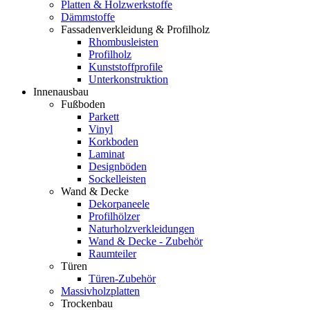
Platten & Holzwerkstoffe
Dämmstoffe
Fassadenverkleidung & Profilholz
Rhombusleisten
Profilholz
Kunststoffprofile
Unterkonstruktion
Innenausbau
Fußboden
Parkett
Vinyl
Korkboden
Laminat
Designböden
Sockelleisten
Wand & Decke
Dekorpaneele
Profilhölzer
Naturholzverkleidungen
Wand & Decke - Zubehör
Raumteiler
Türen
Türen-Zubehör
Massivholzplatten
Trockenbau