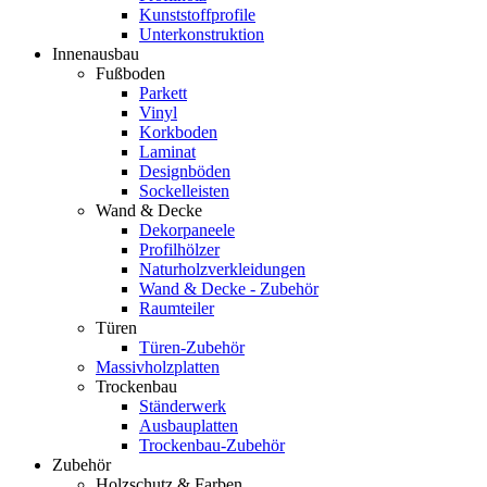
Kunststoffprofile
Unterkonstruktion
Innenausbau
Fußboden
Parkett
Vinyl
Korkboden
Laminat
Designböden
Sockelleisten
Wand & Decke
Dekorpaneele
Profilhölzer
Naturholzverkleidungen
Wand & Decke - Zubehör
Raumteiler
Türen
Türen-Zubehör
Massivholzplatten
Trockenbau
Ständerwerk
Ausbauplatten
Trockenbau-Zubehör
Zubehör
Holzschutz & Farben