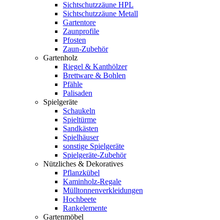
Sichtschutzzäune HPL
Sichtschutzzäune Metall
Gartentore
Zaunprofile
Pfosten
Zaun-Zubehör
Gartenholz
Riegel & Kanthölzer
Brettware & Bohlen
Pfähle
Palisaden
Spielgeräte
Schaukeln
Spieltürme
Sandkästen
Spielhäuser
sonstige Spielgeräte
Spielgeräte-Zubehör
Nützliches & Dekoratives
Pflanzkübel
Kaminholz-Regale
Mülltonnenverkleidungen
Hochbeete
Rankelemente
Gartenmöbel