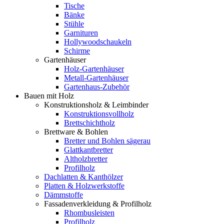
Tische
Bänke
Stühle
Garnituren
Hollywoodschaukeln
Schirme
Gartenhäuser
Holz-Gartenhäuser
Metall-Gartenhäuser
Gartenhaus-Zubehör
Bauen mit Holz
Konstruktionsholz & Leimbinder
Konstruktionsvollholz
Brettschichtholz
Brettware & Bohlen
Bretter und Bohlen sägerau
Glattkantbretter
Altholzbretter
Profilholz
Dachlatten & Kanthölzer
Platten & Holzwerkstoffe
Dämmstoffe
Fassadenverkleidung & Profilholz
Rhombusleisten
Profilholz