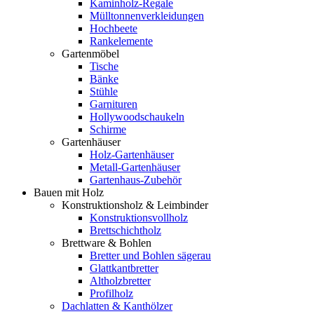
Kaminholz-Regale
Mülltonnenverkleidungen
Hochbeete
Rankelemente
Gartenmöbel
Tische
Bänke
Stühle
Garnituren
Hollywoodschaukeln
Schirme
Gartenhäuser
Holz-Gartenhäuser
Metall-Gartenhäuser
Gartenhaus-Zubehör
Bauen mit Holz
Konstruktionsholz & Leimbinder
Konstruktionsvollholz
Brettschichtholz
Brettware & Bohlen
Bretter und Bohlen sägerau
Glattkantbretter
Altholzbretter
Profilholz
Dachlatten & Kanthölzer