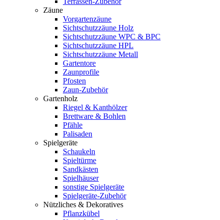
Terrassen-Zubehör
Zäune
Vorgartenzäune
Sichtschutzzäune Holz
Sichtschutzzäune WPC & BPC
Sichtschutzzäune HPL
Sichtschutzzäune Metall
Gartentore
Zaunprofile
Pfosten
Zaun-Zubehör
Gartenholz
Riegel & Kanthölzer
Brettware & Bohlen
Pfähle
Palisaden
Spielgeräte
Schaukeln
Spieltürme
Sandkästen
Spielhäuser
sonstige Spielgeräte
Spielgeräte-Zubehör
Nützliches & Dekoratives
Pflanzkübel