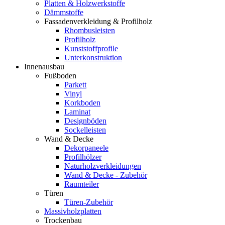
Platten & Holzwerkstoffe
Dämmstoffe
Fassadenverkleidung & Profilholz
Rhombusleisten
Profilholz
Kunststoffprofile
Unterkonstruktion
Innenausbau
Fußboden
Parkett
Vinyl
Korkboden
Laminat
Designböden
Sockelleisten
Wand & Decke
Dekorpaneele
Profilhölzer
Naturholzverkleidungen
Wand & Decke - Zubehör
Raumteiler
Türen
Türen-Zubehör
Massivholzplatten
Trockenbau