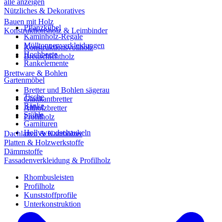
alle anzeigen
Nützliches & Dekoratives
Bauen mit Holz
Pflanzkübel
Konstruktionsholz & Leimbinder
Kaminholz-Regale
Mülltonnenverkleidungen
Konstruktionsvollholz
Hochbeete
Brettschichtholz
Rankelemente
Brettware & Bohlen
Gartenmöbel
Bretter und Bohlen sägerau
Tische
Glattkantbretter
Bänke
Altholzbretter
Stühle
Profilholz
Garnituren
Hollywoodschaukeln
Dachlatten & Kanthölzer
Platten & Holzwerkstoffe
Dämmstoffe
Fassadenverkleidung & Profilholz
Rhombusleisten
Profilholz
Kunststoffprofile
Unterkonstruktion