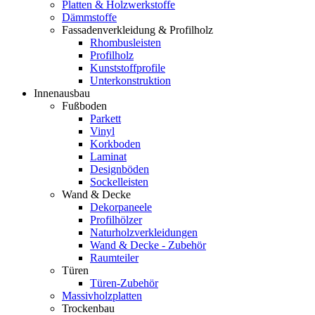
Platten & Holzwerkstoffe
Dämmstoffe
Fassadenverkleidung & Profilholz
Rhombusleisten
Profilholz
Kunststoffprofile
Unterkonstruktion
Innenausbau
Fußboden
Parkett
Vinyl
Korkboden
Laminat
Designböden
Sockelleisten
Wand & Decke
Dekorpaneele
Profilhölzer
Naturholzverkleidungen
Wand & Decke - Zubehör
Raumteiler
Türen
Türen-Zubehör
Massivholzplatten
Trockenbau