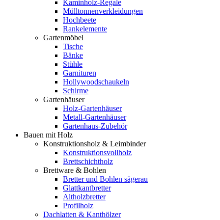
Kaminholz-Regale
Mülltonnenverkleidungen
Hochbeete
Rankelemente
Gartenmöbel
Tische
Bänke
Stühle
Garnituren
Hollywoodschaukeln
Schirme
Gartenhäuser
Holz-Gartenhäuser
Metall-Gartenhäuser
Gartenhaus-Zubehör
Bauen mit Holz
Konstruktionsholz & Leimbinder
Konstruktionsvollholz
Brettschichtholz
Brettware & Bohlen
Bretter und Bohlen sägerau
Glattkantbretter
Altholzbretter
Profilholz
Dachlatten & Kanthölzer