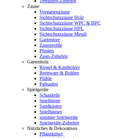
Terrassen-Zubehör
Zäune
Vorgartenzäune
Sichtschutzzäune Holz
Sichtschutzzäune WPC & BPC
Sichtschutzzäune HPL
Sichtschutzzäune Metall
Gartentore
Zaunprofile
Pfosten
Zaun-Zubehör
Gartenholz
Riegel & Kanthölzer
Brettware & Bohlen
Pfähle
Palisaden
Spielgeräte
Schaukeln
Spieltürme
Sandkästen
Spielhäuser
sonstige Spielgeräte
Spielgeräte-Zubehör
Nützliches & Dekoratives
Pflanzkübel