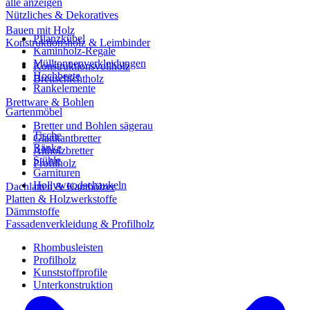
alle anzeigen
Nützliches & Dekoratives
Bauen mit Holz
Pflanzkübel
Konstruktionsholz & Leimbinder
Kaminholz-Regale
Mülltonnenverkleidungen
Konstruktionsvollholz
Hochbeete
Brettschichtholz
Rankelemente
Brettware & Bohlen
Gartenmöbel
Bretter und Bohlen sägerau
Tische
Glattkantbretter
Bänke
Altholzbretter
Stühle
Profilholz
Garnituren
Hollywoodschaukeln
Dachlatten & Kanthölzer
Platten & Holzwerkstoffe
Dämmstoffe
Fassadenverkleidung & Profilholz
Rhombusleisten
Profilholz
Kunststoffprofile
Unterkonstruktion