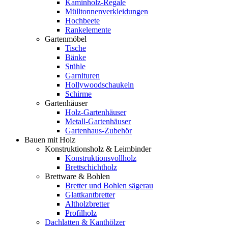
Kaminholz-Regale
Mülltonnenverkleidungen
Hochbeete
Rankelemente
Gartenmöbel
Tische
Bänke
Stühle
Garnituren
Hollywoodschaukeln
Schirme
Gartenhäuser
Holz-Gartenhäuser
Metall-Gartenhäuser
Gartenhaus-Zubehör
Bauen mit Holz
Konstruktionsholz & Leimbinder
Konstruktionsvollholz
Brettschichtholz
Brettware & Bohlen
Bretter und Bohlen sägerau
Glattkantbretter
Altholzbretter
Profilholz
Dachlatten & Kanthölzer