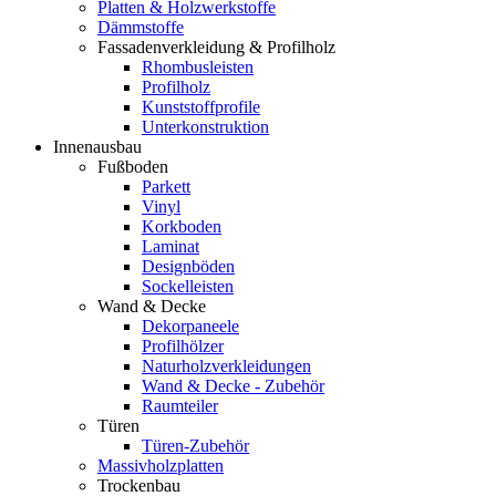
Platten & Holzwerkstoffe
Dämmstoffe
Fassadenverkleidung & Profilholz
Rhombusleisten
Profilholz
Kunststoffprofile
Unterkonstruktion
Innenausbau
Fußboden
Parkett
Vinyl
Korkboden
Laminat
Designböden
Sockelleisten
Wand & Decke
Dekorpaneele
Profilhölzer
Naturholzverkleidungen
Wand & Decke - Zubehör
Raumteiler
Türen
Türen-Zubehör
Massivholzplatten
Trockenbau