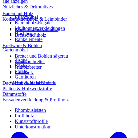
alle anzeigen
Nützliches & Dekoratives
Bauen mit Holz
Pflanzkübel
Konstruktionsholz & Leimbinder
Kaminholz-Regale
Mülltonnenverkleidungen
Konstruktionsvollholz
Hochbeete
Brettschichtholz
Rankelemente
Brettware & Bohlen
Gartenmöbel
Bretter und Bohlen sägerau
Tische
Glattkantbretter
Bänke
Altholzbretter
Stühle
Profilholz
Garnituren
Hollywoodschaukeln
Dachlatten & Kanthölzer
Platten & Holzwerkstoffe
Dämmstoffe
Fassadenverkleidung & Profilholz
Rhombusleisten
Profilholz
Kunststoffprofile
Unterkonstruktion