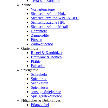
Terrassen-Zubehör
Zäune
Vorgartenzäune
Sichtschutzzäune Holz
Sichtschutzzäune WPC & BPC
Sichtschutzzäune HPL
Sichtschutzzäune Metall
Gartentore
Zaunprofile
Pfosten
Zaun-Zubehör
Gartenholz
Riegel & Kanthölzer
Brettware & Bohlen
Pfähle
Palisaden
Spielgeräte
Schaukeln
Spieltürme
Sandkästen
Spielhäuser
sonstige Spielgeräte
Spielgeräte-Zubehör
Nützliches & Dekoratives
Pflanzkübel