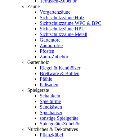
Terrassen-Zubehör
Zäune
Vorgartenzäune
Sichtschutzzäune Holz
Sichtschutzzäune WPC & BPC
Sichtschutzzäune HPL
Sichtschutzzäune Metall
Gartentore
Zaunprofile
Pfosten
Zaun-Zubehör
Gartenholz
Riegel & Kanthölzer
Brettware & Bohlen
Pfähle
Palisaden
Spielgeräte
Schaukeln
Spieltürme
Sandkästen
Spielhäuser
sonstige Spielgeräte
Spielgeräte-Zubehör
Nützliches & Dekoratives
Pflanzkübel