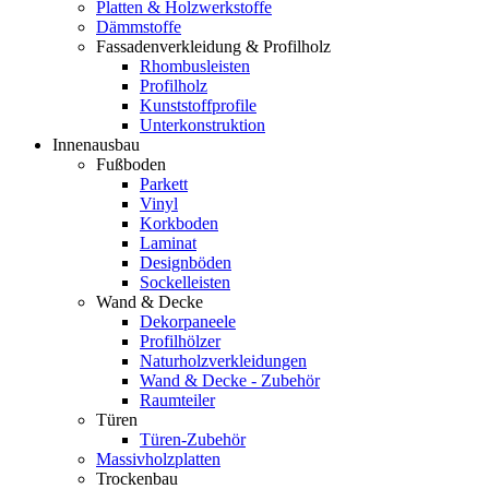
Platten & Holzwerkstoffe
Dämmstoffe
Fassadenverkleidung & Profilholz
Rhombusleisten
Profilholz
Kunststoffprofile
Unterkonstruktion
Innenausbau
Fußboden
Parkett
Vinyl
Korkboden
Laminat
Designböden
Sockelleisten
Wand & Decke
Dekorpaneele
Profilhölzer
Naturholzverkleidungen
Wand & Decke - Zubehör
Raumteiler
Türen
Türen-Zubehör
Massivholzplatten
Trockenbau