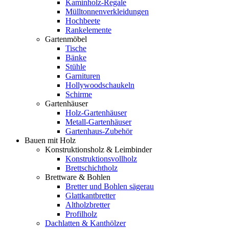
Kaminholz-Regale
Mülltonnenverkleidungen
Hochbeete
Rankelemente
Gartenmöbel
Tische
Bänke
Stühle
Garnituren
Hollywoodschaukeln
Schirme
Gartenhäuser
Holz-Gartenhäuser
Metall-Gartenhäuser
Gartenhaus-Zubehör
Bauen mit Holz
Konstruktionsholz & Leimbinder
Konstruktionsvollholz
Brettschichtholz
Brettware & Bohlen
Bretter und Bohlen sägerau
Glattkantbretter
Altholzbretter
Profilholz
Dachlatten & Kanthölzer