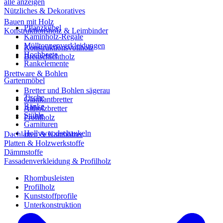
alle anzeigen
Nützliches & Dekoratives
Bauen mit Holz
Pflanzkübel
Konstruktionsholz & Leimbinder
Kaminholz-Regale
Mülltonnenverkleidungen
Konstruktionsvollholz
Hochbeete
Brettschichtholz
Rankelemente
Brettware & Bohlen
Gartenmöbel
Bretter und Bohlen sägerau
Tische
Glattkantbretter
Bänke
Altholzbretter
Stühle
Profilholz
Garnituren
Hollywoodschaukeln
Dachlatten & Kanthölzer
Platten & Holzwerkstoffe
Dämmstoffe
Fassadenverkleidung & Profilholz
Rhombusleisten
Profilholz
Kunststoffprofile
Unterkonstruktion