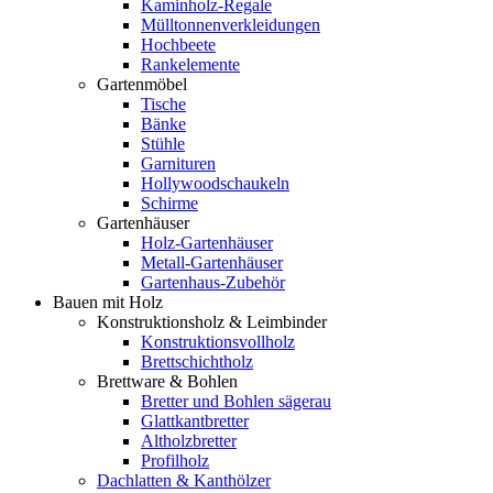
Kaminholz-Regale
Mülltonnenverkleidungen
Hochbeete
Rankelemente
Gartenmöbel
Tische
Bänke
Stühle
Garnituren
Hollywoodschaukeln
Schirme
Gartenhäuser
Holz-Gartenhäuser
Metall-Gartenhäuser
Gartenhaus-Zubehör
Bauen mit Holz
Konstruktionsholz & Leimbinder
Konstruktionsvollholz
Brettschichtholz
Brettware & Bohlen
Bretter und Bohlen sägerau
Glattkantbretter
Altholzbretter
Profilholz
Dachlatten & Kanthölzer