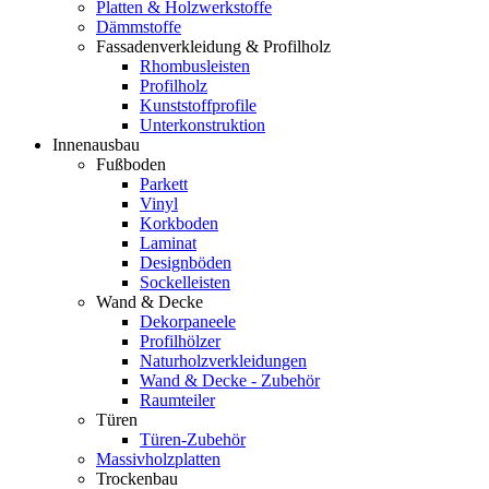
Platten & Holzwerkstoffe
Dämmstoffe
Fassadenverkleidung & Profilholz
Rhombusleisten
Profilholz
Kunststoffprofile
Unterkonstruktion
Innenausbau
Fußboden
Parkett
Vinyl
Korkboden
Laminat
Designböden
Sockelleisten
Wand & Decke
Dekorpaneele
Profilhölzer
Naturholzverkleidungen
Wand & Decke - Zubehör
Raumteiler
Türen
Türen-Zubehör
Massivholzplatten
Trockenbau