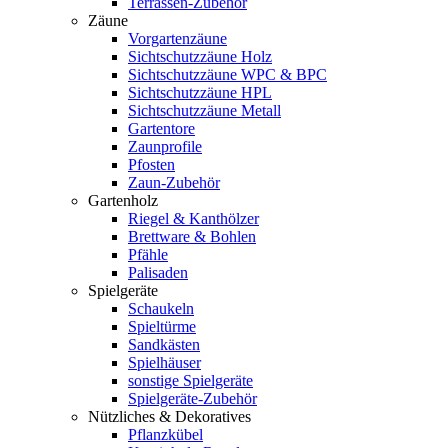
Terrassen-Zubehör
Zäune
Vorgartenzäune
Sichtschutzzäune Holz
Sichtschutzzäune WPC & BPC
Sichtschutzzäune HPL
Sichtschutzzäune Metall
Gartentore
Zaunprofile
Pfosten
Zaun-Zubehör
Gartenholz
Riegel & Kanthölzer
Brettware & Bohlen
Pfähle
Palisaden
Spielgeräte
Schaukeln
Spieltürme
Sandkästen
Spielhäuser
sonstige Spielgeräte
Spielgeräte-Zubehör
Nützliches & Dekoratives
Pflanzkübel