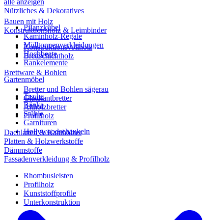
alle anzeigen
Nützliches & Dekoratives
Bauen mit Holz
Pflanzkübel
Konstruktionsholz & Leimbinder
Kaminholz-Regale
Mülltonnenverkleidungen
Konstruktionsvollholz
Hochbeete
Brettschichtholz
Rankelemente
Brettware & Bohlen
Gartenmöbel
Bretter und Bohlen sägerau
Tische
Glattkantbretter
Bänke
Altholzbretter
Stühle
Profilholz
Garnituren
Hollywoodschaukeln
Dachlatten & Kanthölzer
Platten & Holzwerkstoffe
Dämmstoffe
Fassadenverkleidung & Profilholz
Rhombusleisten
Profilholz
Kunststoffprofile
Unterkonstruktion