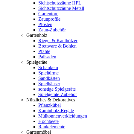
Sichtschutzzäune HPL
Sichtschutzzäune Metall
Gartentore
Zaunprofile
Pfosten
Zaun-Zubehör
Gartenholz
Riegel & Kanthölzer
Brettware & Bohlen
Pfähle
Palisaden
Spielgeräte
Schaukeln
Spieltürme
Sandkästen
Spielhäuser
sonstige Spielgeräte
Spielgeräte-Zubehör
Nützliches & Dekoratives
Pflanzkübel
Kaminholz-Regale
Mülltonnenverkleidungen
Hochbeete
Rankelemente
Gartenmöbel