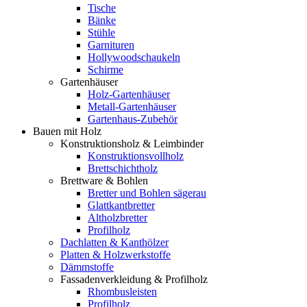
Tische
Bänke
Stühle
Garnituren
Hollywoodschaukeln
Schirme
Gartenhäuser
Holz-Gartenhäuser
Metall-Gartenhäuser
Gartenhaus-Zubehör
Bauen mit Holz
Konstruktionsholz & Leimbinder
Konstruktionsvollholz
Brettschichtholz
Brettware & Bohlen
Bretter und Bohlen sägerau
Glattkantbretter
Altholzbretter
Profilholz
Dachlatten & Kanthölzer
Platten & Holzwerkstoffe
Dämmstoffe
Fassadenverkleidung & Profilholz
Rhombusleisten
Profilholz