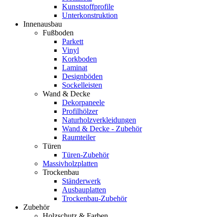
Kunststoffprofile
Unterkonstruktion
Innenausbau
Fußboden
Parkett
Vinyl
Korkboden
Laminat
Designböden
Sockelleisten
Wand & Decke
Dekorpaneele
Profilhölzer
Naturholzverkleidungen
Wand & Decke - Zubehör
Raumteiler
Türen
Türen-Zubehör
Massivholzplatten
Trockenbau
Ständerwerk
Ausbauplatten
Trockenbau-Zubehör
Zubehör
Holzschutz & Farben