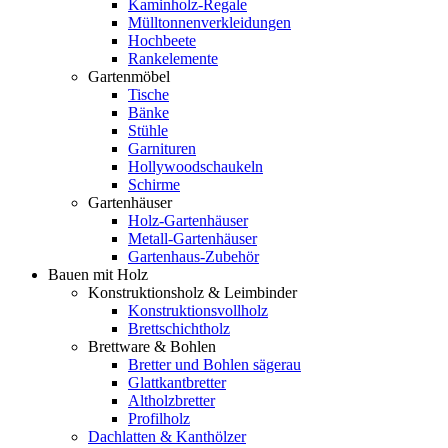
Kaminholz-Regale
Mülltonnenverkleidungen
Hochbeete
Rankelemente
Gartenmöbel
Tische
Bänke
Stühle
Garnituren
Hollywoodschaukeln
Schirme
Gartenhäuser
Holz-Gartenhäuser
Metall-Gartenhäuser
Gartenhaus-Zubehör
Bauen mit Holz
Konstruktionsholz & Leimbinder
Konstruktionsvollholz
Brettschichtholz
Brettware & Bohlen
Bretter und Bohlen sägerau
Glattkantbretter
Altholzbretter
Profilholz
Dachlatten & Kanthölzer