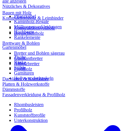
alle anzeigen
Nützliches & Dekoratives
Bauen mit Holz
Pflanzkübel
Konstruktionsholz & Leimbinder
Kaminholz-Regale
Mülltonnenverkleidungen
Konstruktionsvollholz
Hochbeete
Brettschichtholz
Rankelemente
Brettware & Bohlen
Gartenmöbel
Bretter und Bohlen sägerau
Tische
Glattkantbretter
Bänke
Altholzbretter
Stühle
Profilholz
Garnituren
Hollywoodschaukeln
Dachlatten & Kanthölzer
Platten & Holzwerkstoffe
Dämmstoffe
Fassadenverkleidung & Profilholz
Rhombusleisten
Profilholz
Kunststoffprofile
Unterkonstruktion