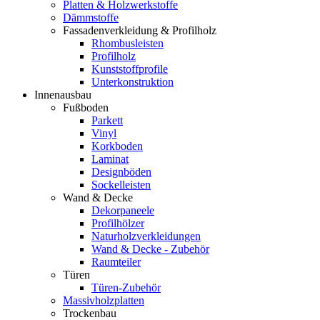
Platten & Holzwerkstoffe
Dämmstoffe
Fassadenverkleidung & Profilholz
Rhombusleisten
Profilholz
Kunststoffprofile
Unterkonstruktion
Innenausbau
Fußboden
Parkett
Vinyl
Korkboden
Laminat
Designböden
Sockelleisten
Wand & Decke
Dekorpaneele
Profilhölzer
Naturholzverkleidungen
Wand & Decke - Zubehör
Raumteiler
Türen
Türen-Zubehör
Massivholzplatten
Trockenbau