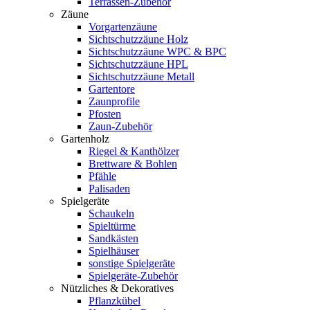
Terrassen-Zubehör
Zäune
Vorgartenzäune
Sichtschutzzäune Holz
Sichtschutzzäune WPC & BPC
Sichtschutzzäune HPL
Sichtschutzzäune Metall
Gartentore
Zaunprofile
Pfosten
Zaun-Zubehör
Gartenholz
Riegel & Kanthölzer
Brettware & Bohlen
Pfähle
Palisaden
Spielgeräte
Schaukeln
Spieltürme
Sandkästen
Spielhäuser
sonstige Spielgeräte
Spielgeräte-Zubehör
Nützliches & Dekoratives
Pflanzkübel